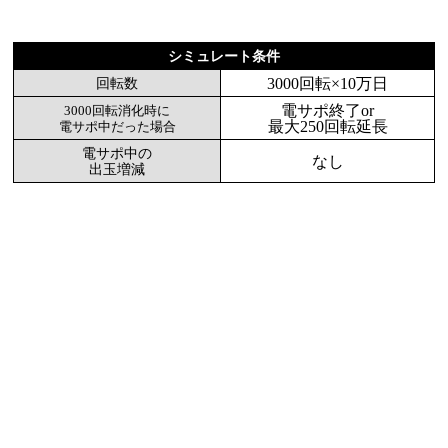
シミュレート条件
3000回転×10万日
回転数
電サポ終了or
3000回転消化時に
最大250回転延長
電サポ中だった場合
電サポ中の
なし
出玉増減