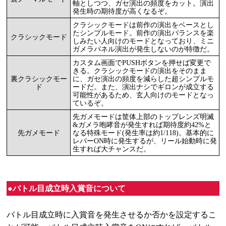
軸としつつ、ガセ演出の頻度をカット。演出
発生時の期待度が高くなるぞ。
クラシックモードは前作の演出をベースとし
たシンプルモード。前作の演出バランスを楽
クラシックモード
しみたい人向けのモードとなっており、ミニ
ガメラパネル演出が発生しないのが特徴だ。
カスタム画面でPUSHボタンを押せば変更で
きる。クラシックモードの演出をそのまま
裏クラシックモー
に、ガセ演出の頻度を減らした超シンプルモ
ド
ードだ。また、演出ナシでギロンが成立する
可能性があるため、玄人向けのモードとなっ
ているぞ。
先ガメモードは筐体上部のトップレンズ明滅
&ガメラ咆哮音が発生すれば期待度約42%と
先ガメモード
なる特殊モード(発生率は約1/118)。基本的に
レバーON時に発生するが、リール始動時に発
生すれば大チャンスだ。
●バトル目成立時入賞音について
バトル目成立時に入賞音を発生させるか否かを設定するこ