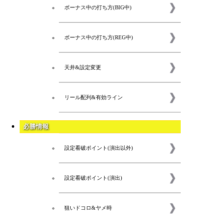
ボーナス中の打ち方(BIG中)
ボーナス中の打ち方(REG中)
天井&設定変更
リール配列&有効ライン
必勝情報
設定看破ポイント(演出以外)
設定看破ポイント(演出)
狙いドコロ&ヤメ時