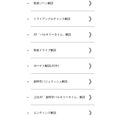
歌姫ゾーン解説
トライアングルチャンス解説
AT「バルキリータイム」解説
歌姫ドライブ解説
ボーナス解説(AT中)
超時空バジュラッシュ解説
上位AT「超時空バルキリータイム」解説
エンディング解説