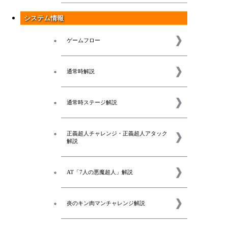
システム情報
ゲームフロー
通常時解説
通常時ステージ解説
正義超人チャレンジ・正義超人アタック
解説
AT「7人の悪魔超人」解説
炎のキン肉マンチャレンジ解説