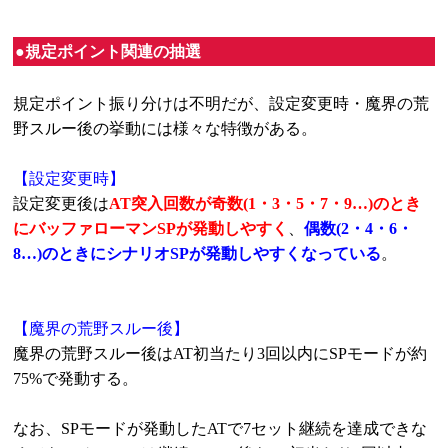
●規定ポイント関連の抽選
規定ポイント振り分けは不明だが、設定変更時・魔界の荒
野スルー後の挙動には様々な特徴がある。
【設定変更時】
設定変更後は
AT突入回数が奇数(1・3・5・7・9…)のとき
にバッファローマンSPが発動しやすく
、
偶数(2・4・6・
8…)のときにシナリオSPが発動しやすくなっている
。
【魔界の荒野スルー後】
魔界の荒野スルー後はAT初当たり3回以内にSPモードが約
75%で発動する。
なお、SPモードが発動したATで7セット継続を達成できな