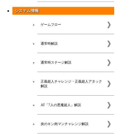
システム情報
ゲームフロー
通常時解説
通常時ステージ解説
正義超人チャレンジ・正義超人アタック
解説
AT「7人の悪魔超人」解説
炎のキン肉マンチャレンジ解説