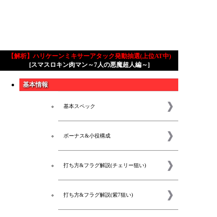
【解析】ハリケーンミキサーアタック発動抽選(上位AT中)
[スマスロキン肉マン～7人の悪魔超人編～]
基本情報
基本スペック
ボーナス&小役構成
打ち方&フラグ解説(チェリー狙い)
打ち方&フラグ解説(紫7狙い)