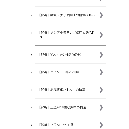
【解析】継続シナリオ関連の抽選(AT中)
【解析】メシア小役ランプ点灯抽選(AT
中)
【解析】Vストック抽選(AT中)
【解析】エピソード中の抽選
【解析】悪魔将軍バトル中の抽選
スロ
【解析】上位AT準備状態中の抽選
【解析】上位AT中の抽選