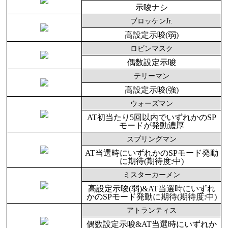
示唆ナシ
ブロッケンJr.
高設定示唆(弱)
ロビンマスク
偶数設定示唆
テリーマン
高設定示唆(強)
ウォーズマン
AT初当たり5回以内でいずれかのSP
モードが発動濃厚
スプリングマン
AT当選時にいずれかのSPモード発動
に期待(期待度:中)
ミスターカーメン
高設定示唆(弱)&AT当選時にいずれ
かのSPモード発動に期待(期待度:中)
アトランティス
偶数設定示唆&AT当選時にいずれか