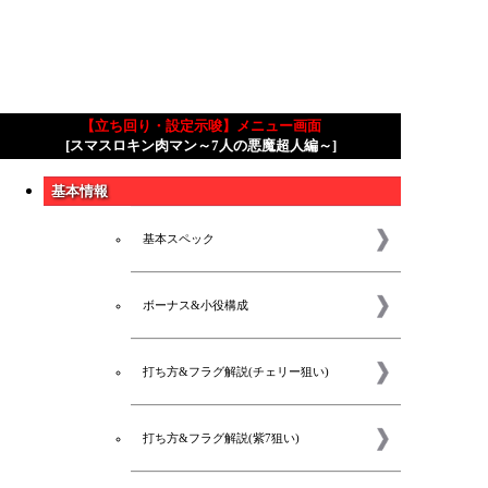
【立ち回り・設定示唆】メニュー画面
[スマスロキン肉マン～7人の悪魔超人編～]
基本情報
基本スペック
ボーナス&小役構成
打ち方&フラグ解説(チェリー狙い)
打ち方&フラグ解説(紫7狙い)