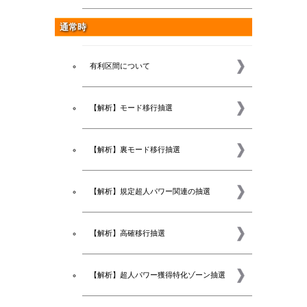
通常時
有利区間について
【解析】モード移行抽選
【解析】裏モード移行抽選
【解析】規定超人パワー関連の抽選
【解析】高確移行抽選
新着
【解析】超人パワー獲得特化ゾーン抽選