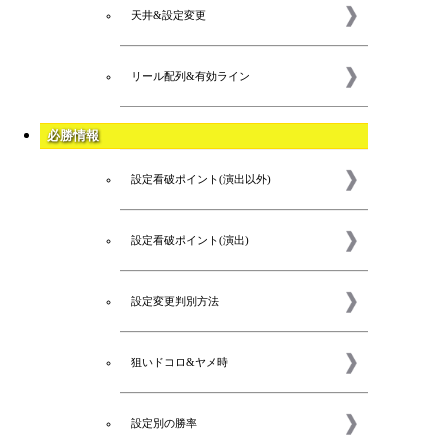
天井&設定変更
リール配列&有効ライン
必勝情報
設定看破ポイント(演出以外)
設定看破ポイント(演出)
設定変更判別方法
狙いドコロ&ヤメ時
設定別の勝率