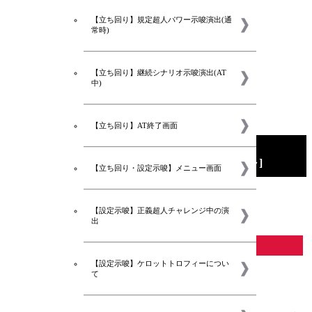
【立ち回り】規定超人パワー示唆演出(通
常時)
【立ち回り】継続シナリオ示唆演出(AT
中)
動画
【立ち回り】AT終了画面
【立ち回り・設定示唆】メニュー画面
[スマスロキン肉マン～7人の悪魔超人編～]
【立ち回り・設定示唆】メニュー画面
TOP
スマスロキン肉マン～7人の悪魔超人編～
【立ち回り・設定示唆】メニュー画面
【設定示唆】正義超人チャレンジ中の演
※編集部調べ
出
●メニュー画面
【設定示唆】ケロットトロフィーについ
て