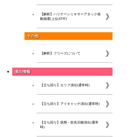
【解析】ハリケーンミキサーアタック発
動抽選(上位AT中)
その他
【解析】フリーズについて
演出情報
パチ
【立ち回り】セリフ演出(通常時)
【立ち回り】アイキャッチ演出(通常時)
【立ち回り】状態・前兆示唆演出(通常
時)