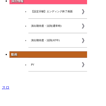
演出情報
【設定示唆】エンディング終了画面
演出期待度・法則(通常時)
演出期待度・法則(AT中)
動画
PV
スロ