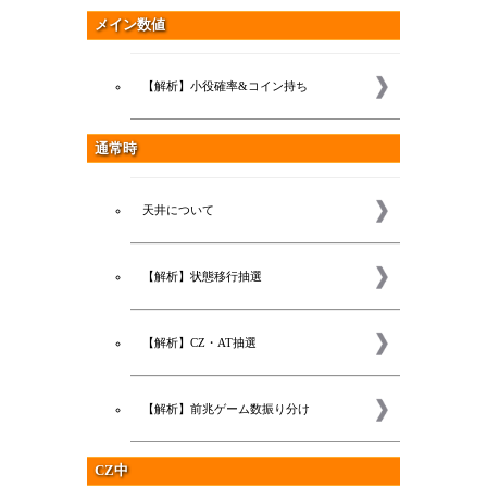
メイン数値
【解析】小役確率&コイン持ち
通常時
天井について
【解析】状態移行抽選
【解析】CZ・AT抽選
【解析】前兆ゲーム数振り分け
CZ中