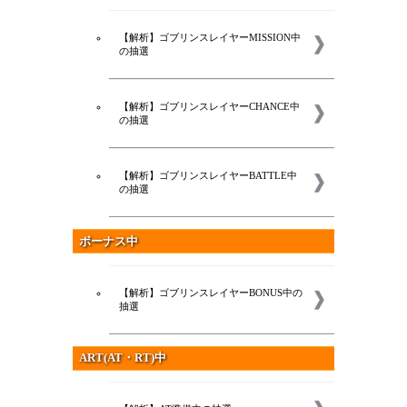
【解析】ゴブリンスレイヤーMISSION中
の抽選
【解析】ゴブリンスレイヤーCHANCE中
の抽選
【解析】ゴブリンスレイヤーBATTLE中
の抽選
ボーナス中
【解析】ゴブリンスレイヤーBONUS中の
抽選
新着
ART(AT・RT)中