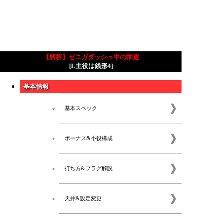
【解析】ゼニガダッシュ中の抽選
[L主役は銭形4]
基本情報
基本スペック
ボーナス&小役構成
打ち方&フラグ解説
天井&設定変更