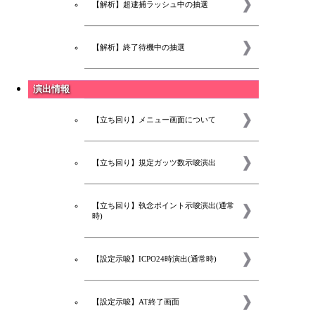
【解析】超逮捕ラッシュ中の抽選
【解析】終了待機中の抽選
演出情報
【立ち回り】メニュー画面について
【立ち回り】規定ガッツ数示唆演出
【立ち回り】執念ポイント示唆演出(通常
時)
スロ
【設定示唆】ICPO24時演出(通常時)
【設定示唆】AT終了画面