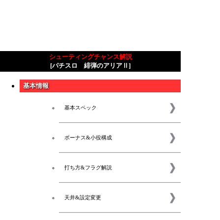
シューティングチャンス解説
[パチスロ 緋弾のアリアⅡ]
基本情報
基本スペック
ボーナス&小役構成
打ち方&フラグ解説
天井&設定変更