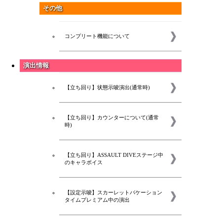
その他
コンプリート機能について
演出情報
【立ち回り】状態示唆演出(通常時)
【立ち回り】カウンターについて(通常
時)
【立ち回り】ASSAULT DIVEステージ中
のキャラボイス
スロ
【設定示唆】スカーレットバケーション
タイムプレミアム中の演出