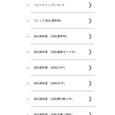
ヘビーストップについて
プレミア演出(通常時)
演出期待度・法則(通常時)
演出期待度・法則(修羅モード中)
演出期待度・法則(CZ中)
パチ
演出期待度・法則(AT中)
演出期待度・法則(夢幻斬り中)
演出期待度・法則(天魔一閃中)