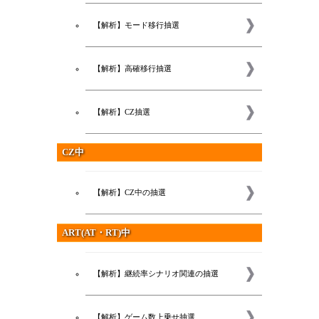
【解析】モード移行抽選
【解析】高確移行抽選
【解析】CZ抽選
CZ中
【解析】CZ中の抽選
ART(AT・RT)中
新着
【解析】継続率シナリオ関連の抽選
【解析】ゲーム数上乗せ抽選