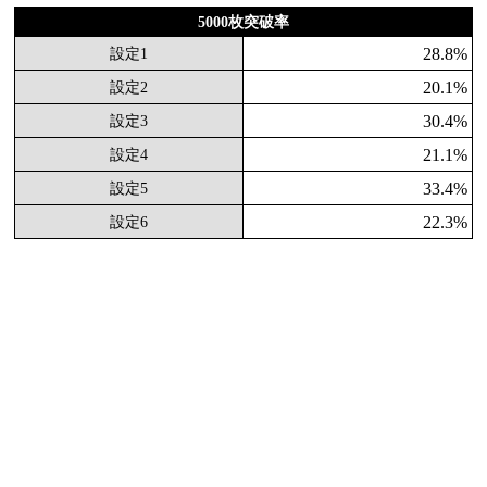
5000枚突破率
28.8%
設定1
20.1%
設定2
30.4%
設定3
21.1%
設定4
33.4%
設定5
22.3%
設定6