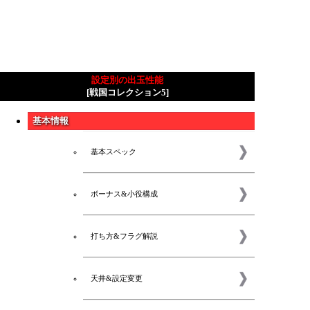
設定別の出玉性能
[戦国コレクション5]
基本情報
基本スペック
ボーナス&小役構成
打ち方&フラグ解説
天井&設定変更