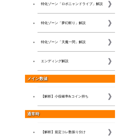
特化ゾーン「ロボニャンドライブ」解説
特化ゾーン「夢幻斬り」解説
特化ゾーン「天魔一閃」解説
エンディング解説
メイン数値
【解析】小役確率&コイン持ち
通常時
【解析】規定コレ数振り分け