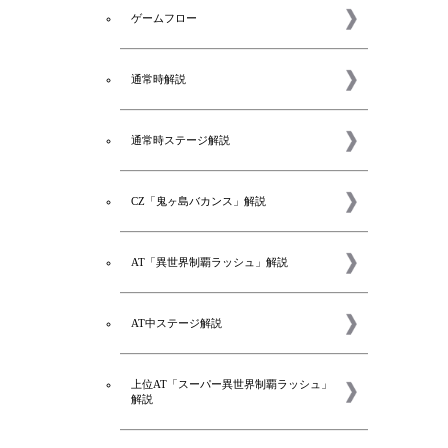
ゲームフロー
通常時解説
通常時ステージ解説
CZ「鬼ヶ島バカンス」解説
AT「異世界制覇ラッシュ」解説
AT中ステージ解説
上位AT「スーパー異世界制覇ラッシュ」
解説