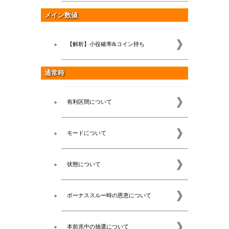
メイン数値
【解析】小役確率&コイン持ち
通常時
有利区間について
モードについて
状態について
新着
ボーナススルー時の恩恵について
本前兆中の抽選について