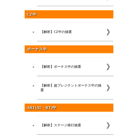
CZ中
【解析】CZ中の抽選
ボーナス中
【解析】ボーナス中の抽選
【解析】超プレジテントボーナス中の抽
選
ART(AT・RT)中
スロ
【解析】ステージ移行抽選