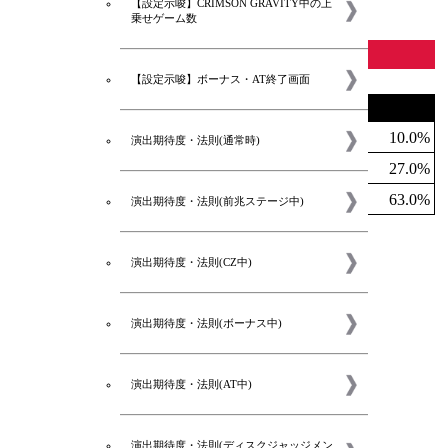
【設定示唆】CRIMSON GRAVITY中の上
乗せゲーム数
●DREAM COMES AGAIN抽選
【設定示唆】ボーナス・AT終了画面
DREAM COMES AGAINの規定枚数振り分け
10.0%
0枚
演出期待度・法則(通常時)
27.0%
500枚
63.0%
1000枚
演出期待度・法則(前兆ステージ中)
演出期待度・法則(CZ中)
演出期待度・法則(ボーナス中)
演出期待度・法則(AT中)
演出期待度・法則(ディスクジャッジメン