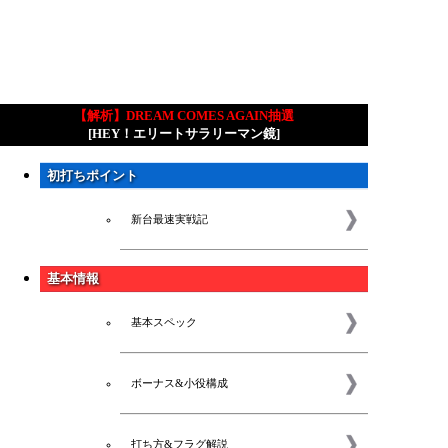
【解析】DREAM COMES AGAIN抽選
[HEY！エリートサラリーマン鏡]
初打ちポイント
新台最速実戦記
基本情報
基本スペック
ボーナス&小役構成
打ち方&フラグ解説