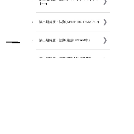
ト中)
演出期待度・法則(KEISHIRO DANCE中)
演出期待度・法則(絶頂DREAM中)
演出期待度・法則(DREAM COMES
AGAIN中)
動画
楽曲試聴
解説動画～世界最速実践バトル! (嵐)
解説動画(嵐)