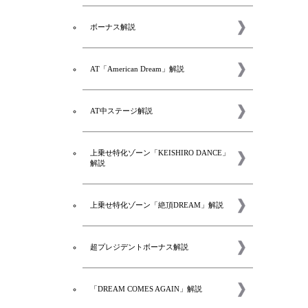
ボーナス解説
AT「American Dream」解説
AT中ステージ解説
上乗せ特化ゾーン「KEISHIRO DANCE」
解説
上乗せ特化ゾーン「絶頂DREAM」解説
超プレジデントボーナス解説
「DREAM COMES AGAIN」解説