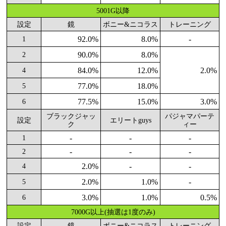
5001G以降
設定
鏡
ボニー&ニコラス
トレーニング
92.0%
8.0%
-
1
90.0%
8.0%
2
84.0%
12.0%
2.0%
4
77.0%
18.0%
5
77.5%
15.0%
3.0%
6
ブラックジャッ
パジャマパーテ
設定
エリートguys
ク
ィー
-
-
-
1
-
-
-
2
2.0%
-
-
4
2.0%
1.0%
-
5
3.0%
1.0%
0.5%
6
7000G以上(抽選は1度のみ)
設定
鏡
ボニー&ニコラス
トレーニング