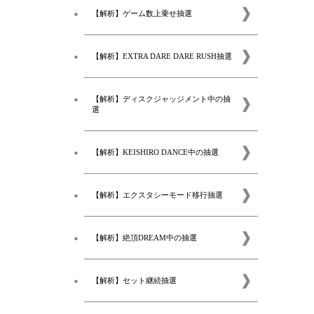
【解析】ゲーム数上乗せ抽選
【解析】EXTRA DARE DARE RUSH抽選
【解析】ディスクジャッジメント中の抽
選
【解析】KEISHIRO DANCE中の抽選
パチ
【解析】エクスタシーモード移行抽選
【解析】絶頂DREAM中の抽選
【解析】セット継続抽選