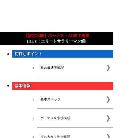
【設定示唆】ボーナス・AT終了画面
[HEY！エリートサラリーマン鏡]
初打ちポイント
新台最速実戦記
基本情報
基本スペック
ボーナス&小役構成
打ち方&フラグ解説