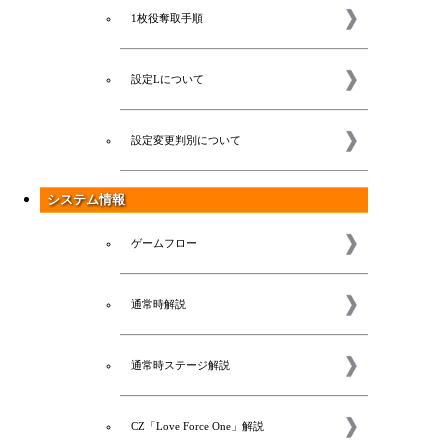
1枚役奪取手順
設定Lについて
設定変更判別について
システム情報
ゲームフロー
通常時解説
通常時ステージ解説
CZ「Love Force One」解説