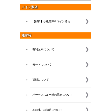
メイン数値
【解析】小役確率&コイン持ち
通常時
有利区間について
モードについて
状態について
新着
ボーナススルー時の恩恵について
本前兆中の抽選について