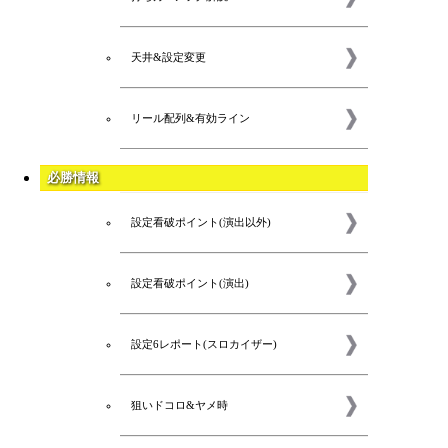
天井&設定変更
リール配列&有効ライン
必勝情報
設定看破ポイント(演出以外)
設定看破ポイント(演出)
設定6レポート(スロカイザー)
狙いドコロ&ヤメ時