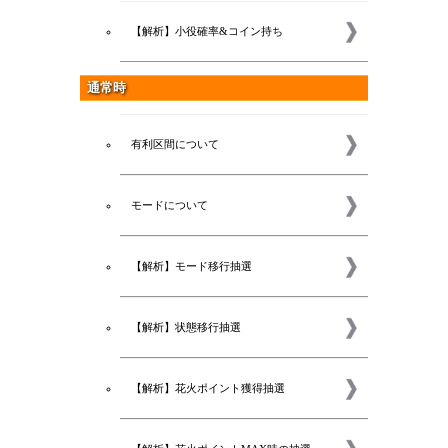
【解析】小役確率&コイン持ち
通常時
有利区間について
モードについて
【解析】モード移行抽選
【解析】状態移行抽選
【解析】花火ポイント獲得抽選