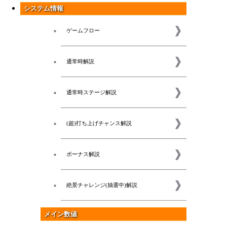
システム情報
ゲームフロー
通常時解説
通常時ステージ解説
(超)打ち上げチャンス解説
ボーナス解説
絶景チャレンジ(抽選中)解説
メイン数値