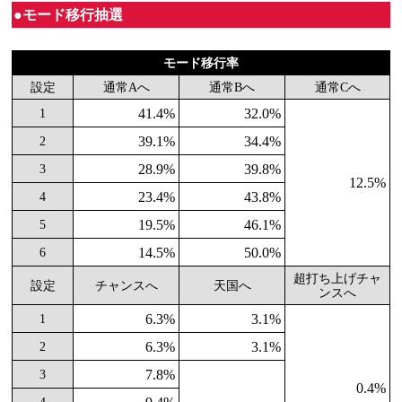
●モード移行抽選
モード移行率
設定
通常Aへ
通常Bへ
通常Cへ
41.4%
32.0%
1
39.1%
34.4%
2
28.9%
39.8%
3
12.5%
23.4%
43.8%
4
19.5%
46.1%
5
14.5%
50.0%
6
超打ち上げチャ
設定
チャンスへ
天国へ
ンスへ
6.3%
3.1%
1
6.3%
3.1%
2
7.8%
3
0.4%