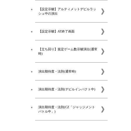
【設定示唆】アルティメットデビルラッ
シュ中の演出
【設定示唆】AT終了画面
【立ち回り】規定ゲーム数示唆演出(通常
時)
演出期待度・法則(通常時)
演出期待度・法則(デビルインパクト中)
新着
演出期待度・法則(CZ「ジャッジメント
バトル中」)