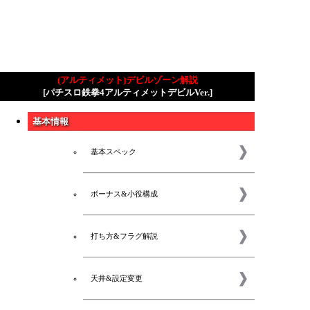
(アルティメット)デビルゾーン解説
[パチスロ鉄拳4アルティメットデビルVer.]
基本情報
基本スペック
ボーナス&小役構成
打ち方&フラグ解説
天井&設定変更