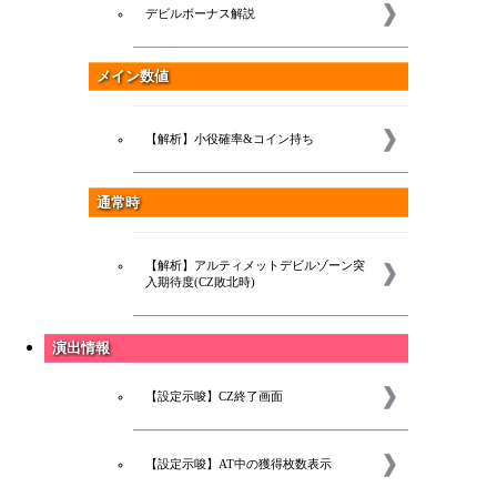
デビルボーナス解説
メイン数値
【解析】小役確率&コイン持ち
通常時
【解析】アルティメットデビルゾーン突
入期待度(CZ敗北時)
演出情報
【設定示唆】CZ終了画面
【設定示唆】AT中の獲得枚数表示