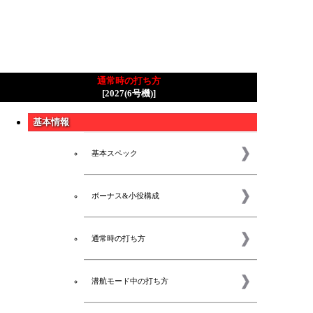
通常時の打ち方
[2027(6号機)]
基本情報
基本スペック
ボーナス&小役構成
通常時の打ち方
潜航モード中の打ち方