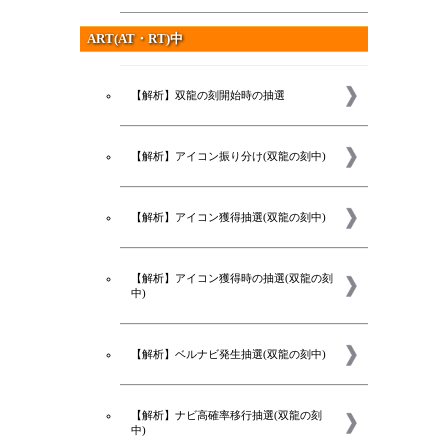
ART(AT・RT)中
【解析】双龍の刻開始時の抽選
【解析】アイコン振り分け(双龍の刻中)
【解析】アイコン獲得抽選(双龍の刻中)
【解析】アイコン獲得時の抽選(双龍の刻
中)
【解析】ベルナビ発生抽選(双龍の刻中)
コラム
【解析】ナビ高確率移行抽選(双龍の刻
中)