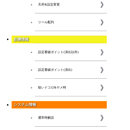
天井&設定変更
リール配列
必勝情報
設定看破ポイント(演出以外)
設定看破ポイント(演出)
狙いドコロ&ヤメ時
システム情報
通常時解説