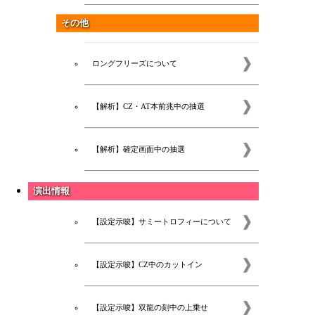
その他
ロングフリーズについて
【解析】CZ・AT本前兆中の抽選
【解析】確定画面中の抽選
パチ
演出情報
【設定示唆】サミートロフィーについて
【設定示唆】CZ中のカットイン
【設定示唆】双龍の刻中の上乗せ