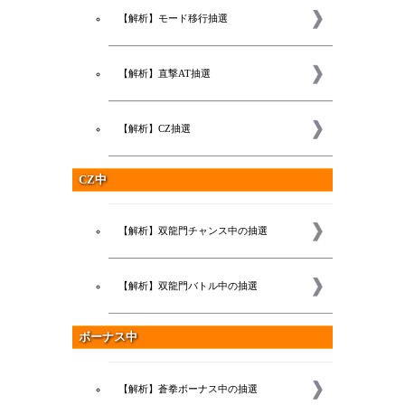
【解析】モード移行抽選
【解析】直撃AT抽選
【解析】CZ抽選
CZ中
【解析】双龍門チャンス中の抽選
【解析】双龍門バトル中の抽選
新着
ボーナス中
【解析】蒼拳ボーナス中の抽選