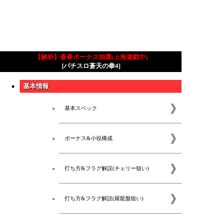
【解析】蒼拳ボーナス抽選(上海遊戯中)
[パチスロ蒼天の拳4]
基本情報
基本スペック
ボーナス&小役構成
打ち方&フラグ解説(チェリー狙い)
打ち方&フラグ解説(羅龍盤狙い)