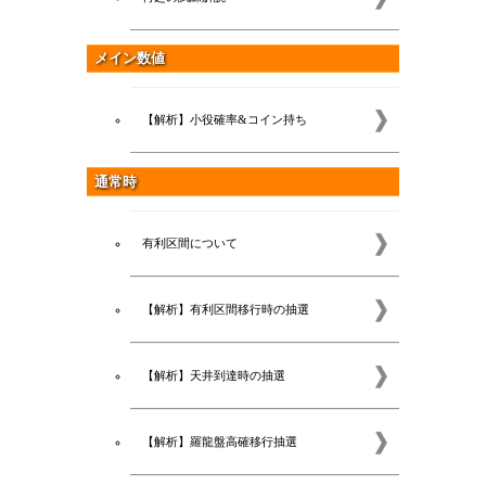
メイン数値
【解析】小役確率&コイン持ち
通常時
有利区間について
【解析】有利区間移行時の抽選
【解析】天井到達時の抽選
【解析】羅龍盤高確移行抽選