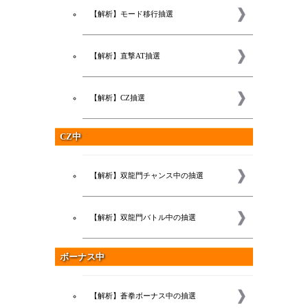
【解析】モード移行抽選
【解析】直撃AT抽選
【解析】CZ抽選
CZ中
【解析】双龍門チャンス中の抽選
【解析】双龍門バトル中の抽選
新着
ボーナス中
【解析】蒼拳ボーナス中の抽選