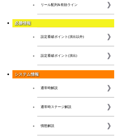
リール配列&有効ライン
必勝情報
設定看破ポイント(演出以外)
設定看破ポイント(演出)
システム情報
通常時解説
通常時ステージ解説
憤怒解説