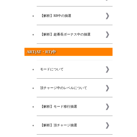
【解析】RB中の抽選
【解析】超番長ボーナス中の抽選
ART(AT・RT)中
モードについて
頂チャージ中のレベルについて
【解析】モード移行抽選
コラム
【解析】頂チャージ抽選