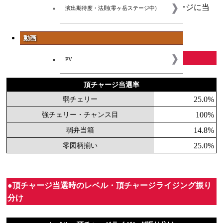
ジレベル2以上のチャンスで、弱弁当箱で頂チャージに当
演出期待度・法則(零ヶ岳ステージ中)
選した場合はレベル2以上確定だ。
動画
●頂チャージ抽選
PV
頂チャージ当選率
25.0%
弱チェリー
100%
強チェリー・チャンス目
14.8%
弱弁当箱
25.0%
零図柄揃い
●頂チャージ当選時のレベル・頂チャージライジング振り
分け