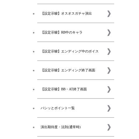
【設定示唆】オスオスガチャ演出
【設定示唆】RB中のキャラ
【設定示唆】エンディング中のボイス
【設定示唆】エンディング終了画面
パチ
【設定示唆】BB・AT終了画面
バシッとポイント一覧
演出期待度・法則(通常時)