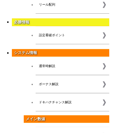
リール配列
必勝情報
設定看破ポイント
システム情報
通常時解説
ボーナス解説
ドキハナチャンス解説
メイン数値