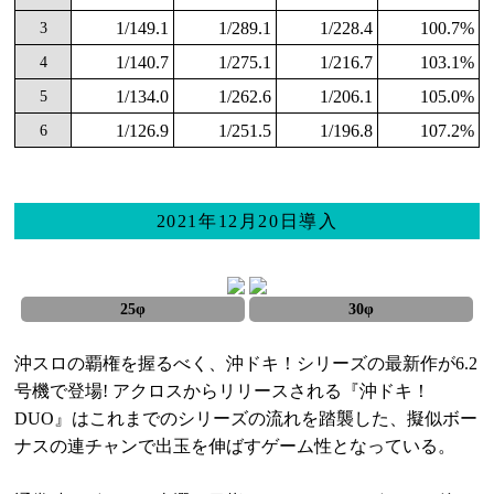
1/149.1
1/289.1
1/228.4
100.7%
3
1/140.7
1/275.1
1/216.7
103.1%
4
1/134.0
1/262.6
1/206.1
105.0%
5
1/126.9
1/251.5
1/196.8
107.2%
6
2021年12月20日導入
25φ
30φ
沖スロの覇権を握るべく、沖ドキ！シリーズの最新作が6.2
号機で登場! アクロスからリリースされる『沖ドキ！
DUO』はこれまでのシリーズの流れを踏襲した、擬似ボー
ナスの連チャンで出玉を伸ばすゲーム性となっている。