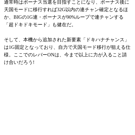
通常時はボーナス当選を目指すことになり、ボーナス後に
天国モードに移行すれば32G以内の連チャン確定となるほ
か、BIGの1G連・ボーナスが90%ループで連チャンする
「超ドキドキモード」も健在だ。
そして、本機から追加された新要素「ドキハナチャンス」
は1G固定となっており、自力で天国モード移行が狙える仕
様。ここでのレバーONは、今まで以上に力が入ること請
け合いだろう!