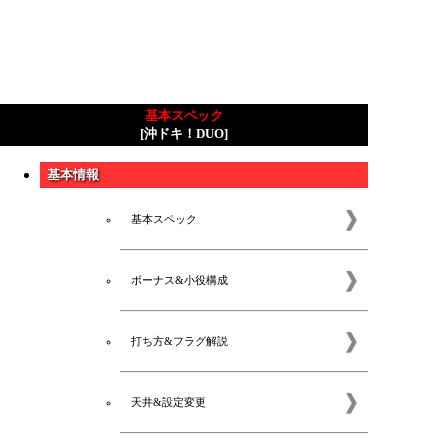
基本スペック
[沖ドキ！DUO]
基本情報
基本スペック
ボーナス&小役構成
打ち方&フラグ解説
天井&設定変更