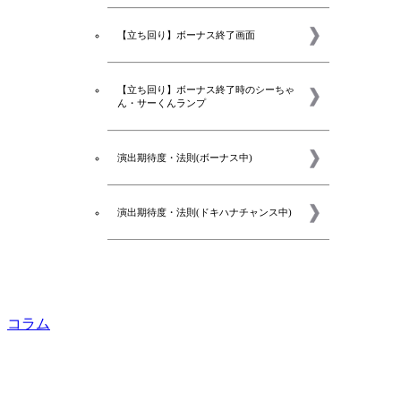
【立ち回り】ボーナス終了画面
【立ち回り】ボーナス終了時のシーちゃ
ん・サーくんランプ
演出期待度・法則(ボーナス中)
演出期待度・法則(ドキハナチャンス中)
コラム