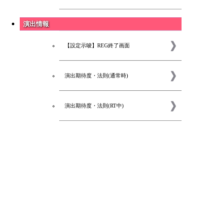
演出情報
【設定示唆】REG終了画面
演出期待度・法則(通常時)
演出期待度・法則(RT中)