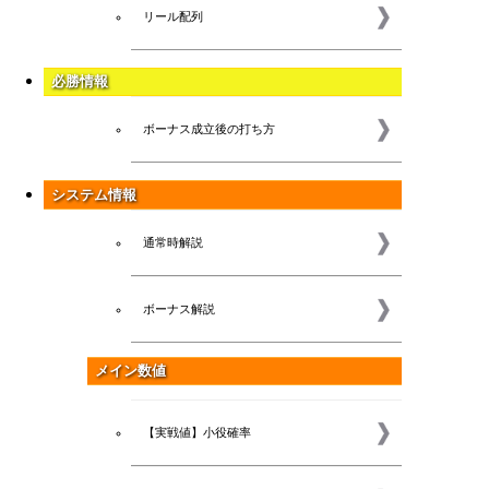
リール配列
必勝情報
ボーナス成立後の打ち方
システム情報
通常時解説
ボーナス解説
メイン数値
【実戦値】小役確率