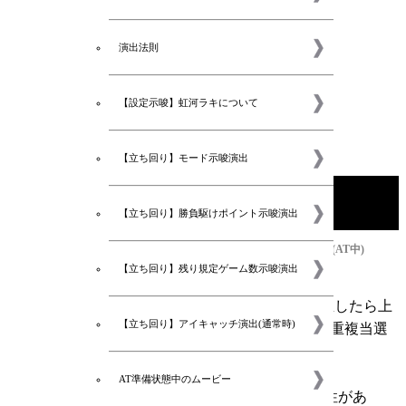
演出法則
【設定示唆】虹河ラキについて
【立ち回り】モード示唆演出
動画
ブルスタートについて(AT中)
[パチスロ モンキーターンIV]
【立ち回り】勝負駆けポイント示唆演出
TOP
パチスロ モンキーターンIV
ブルスタートについて(AT中)
※編集部調べ
【立ち回り】残り規定ゲーム数示唆演出
AT中にリールが振動する「ブルスタート」が発生したら上
【立ち回り】アイキャッチ演出(通常時)
乗せor超抜チャレンジor全速モード当選の期待大(重複当選
の可能性もアリ)。
AT準備状態中のムービー
なお、ブルスタートは3段階目まで発展する可能性があ