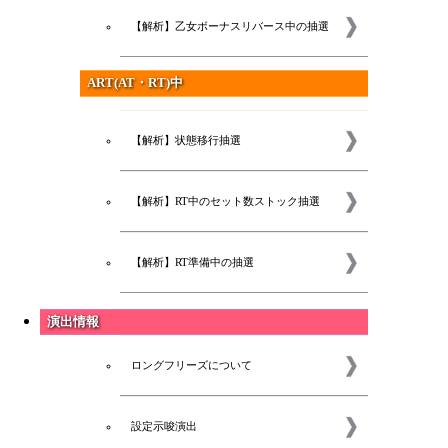
【解析】乙女ボーナスリバース中の抽選
ART(AT・RT)中
【解析】状態移行抽選
【解析】RT中のセット数ストック抽選
【解析】RT準備中の抽選
演出情報
新着
ロングフリーズについて
設定示唆演出