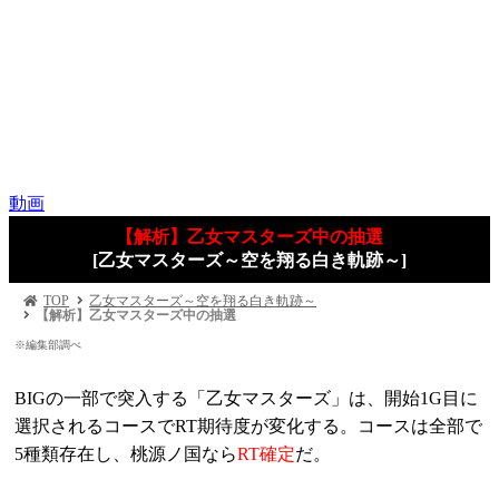
動画
【解析】乙女マスターズ中の抽選
[乙女マスターズ～空を翔る白き軌跡～]
TOP
乙女マスターズ～空を翔る白き軌跡～
【解析】乙女マスターズ中の抽選
※編集部調べ
BIGの一部で突入する「乙女マスターズ」は、開始1G目に
選択されるコースでRT期待度が変化する。コースは全部で
5種類存在し、桃源ノ国なら
RT確定
だ。