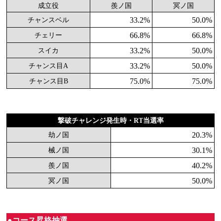
成立役
羨ノ国
冥ノ国
33.2%
50.0%
チャンスベル
66.8%
66.8%
チェリー
33.2%
50.0%
スイカ
33.2%
50.0%
チャンス目A
75.0%
75.0%
チャンス目B
撃破チャレンジ発生時・RT当選率
20.3%
劫ノ国
30.1%
械ノ国
40.2%
羨ノ国
50.0%
冥ノ国
●コース昇格抽選