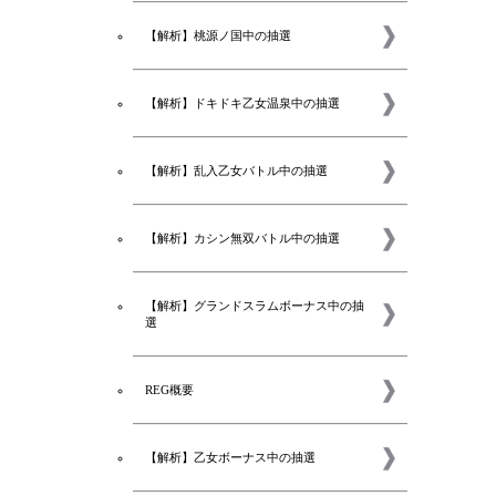
【解析】桃源ノ国中の抽選
【解析】ドキドキ乙女温泉中の抽選
【解析】乱入乙女バトル中の抽選
【解析】カシン無双バトル中の抽選
【解析】グランドスラムボーナス中の抽
選
REG概要
【解析】乙女ボーナス中の抽選