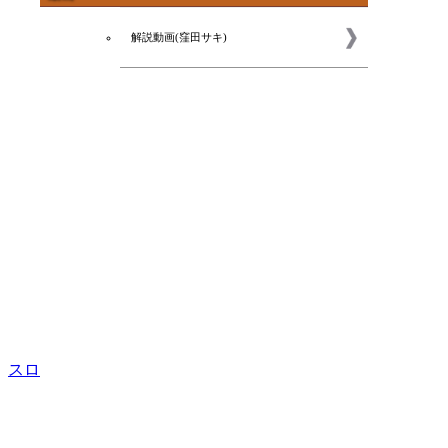
解説動画(窪田サキ)
スロ