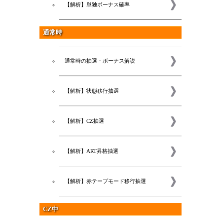
【解析】単独ボーナス確率
通常時
通常時の抽選・ボーナス解説
【解析】状態移行抽選
【解析】CZ抽選
【解析】ART昇格抽選
【解析】赤テープモード移行抽選
CZ中