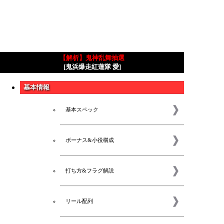
【解析】鬼神乱舞抽選
[鬼浜爆走紅蓮隊 愛]
基本情報
基本スペック
ボーナス&小役構成
打ち方&フラグ解説
リール配列