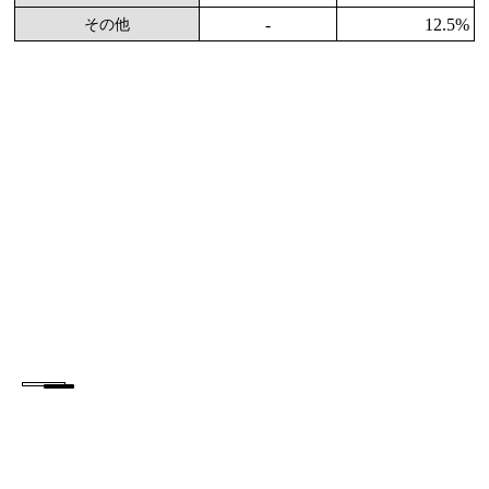
-
12.5%
その他