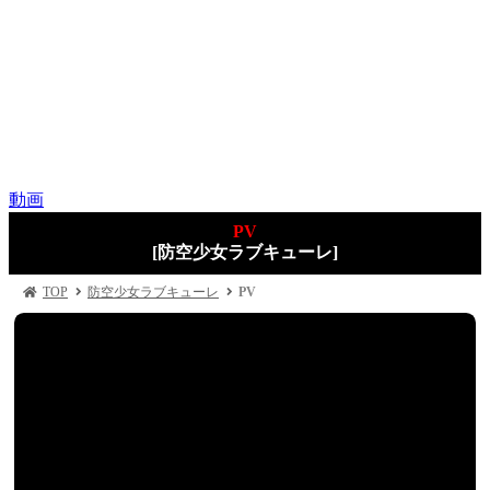
動画
PV
[防空少女ラブキューレ]
TOP
防空少女ラブキューレ
PV