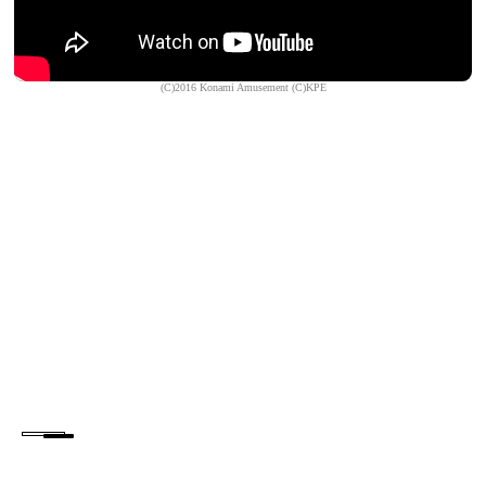
(C)2016 Konami Amusement (C)KPE