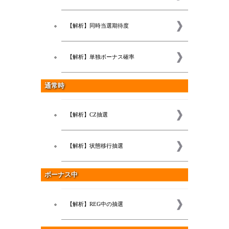
【解析】同時当選期待度
【解析】単独ボーナス確率
通常時
【解析】CZ抽選
【解析】状態移行抽選
ボーナス中
【解析】REG中の抽選