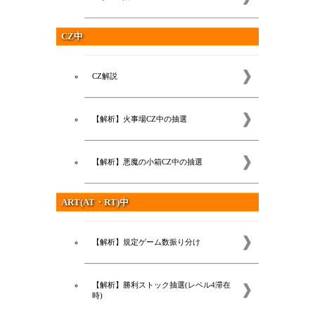
CZ中
CZ解説
【解析】火事場CZ中の抽選
【解析】悪魔の小箱CZ中の抽選
ART(AT・RT)中
【解析】規定ゲーム数振り分け
【解析】勝利ストック抽選(レベル4滞在
時)