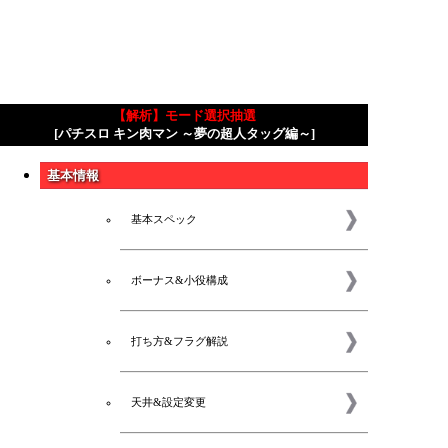
【解析】モード選択抽選
[パチスロ キン肉マン ～夢の超人タッグ編～]
基本情報
基本スペック
ボーナス&小役構成
打ち方&フラグ解説
天井&設定変更