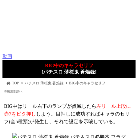
動画
BIG中のキャラセリフ
[パチスロ 薄桜鬼 蒼焔録]
TOP
パチスロ 薄桜鬼 蒼焔録
BIG中のキャラセリフ
※編集部調べ
BIG中はリール右下のランプが点滅したら
左リール上段に
赤7をビタ押し
しよう。目押しに成功すればキャラのセリ
フ(全5種類)が発生し、それで設定を示唆している。