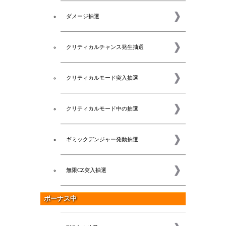
ダメージ抽選
クリティカルチャンス発生抽選
クリティカルモード突入抽選
クリティカルモード中の抽選
ギミックデンジャー発動抽選
無限CZ突入抽選
ボーナス中