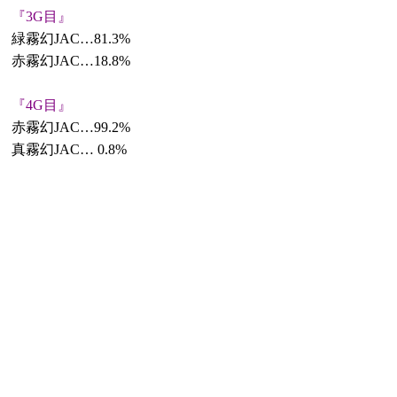
『3G目』
緑霧幻JAC…81.3%
赤霧幻JAC…18.8%
『4G目』
赤霧幻JAC…99.2%
真霧幻JAC… 0.8%