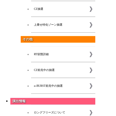
CZ抽選
上乗せ特化ゾーン抽選
その他
RT状態詳細
CZ前兆中の抽選
α-BURST前兆中の抽選
コラム
演出情報
ロングフリーズについて