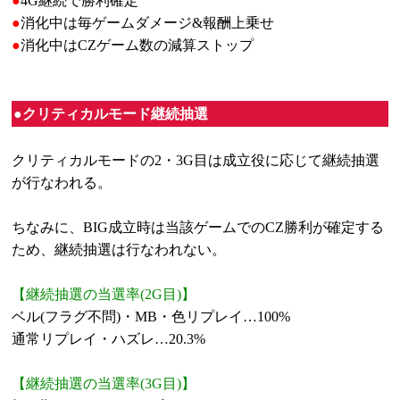
●
4G継続で勝利確定
●
消化中は毎ゲームダメージ&報酬上乗せ
●
消化中はCZゲーム数の減算ストップ
●クリティカルモード継続抽選
クリティカルモードの2・3G目は成立役に応じて継続抽選
が行なわれる。
ちなみに、BIG成立時は当該ゲームでのCZ勝利が確定する
ため、継続抽選は行なわれない。
【継続抽選の当選率(2G目)】
ベル(フラグ不問)・MB・色リプレイ…100%
通常リプレイ・ハズレ…20.3%
【継続抽選の当選率(3G目)】