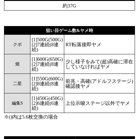
約37G
狙い目ゲーム数&ヤメ時
[1]500G(500G)
[2]7連続(8連
RT転落後即ヤメ
クボ
続)
[1]600G(650G)
少し様子をみて(超)高確に滞在
[2]7連続(8連
畑
していなければヤメ
続)
[1]550G(600G)
前兆・高確(アドルフステージ)
[2]8連続(8連
二星
確認後ヤメ
続)
[1]450G(450G)
[2]6連続(6連
上位示唆ステージ以外でヤメ
編集S
続)
※()内は5.6枚交換の場合