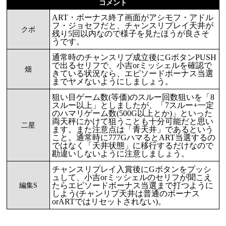
コメント
ART・ボーナス終了画面がアシモフ・アドル
フ・ジョセフだと、チャンスリプレイ天井が
クボ
残り5回以内なので様子を見たほうが良さそ
うです。
通常時のチャンスリプ成立後にGボタンPUSH
で出るセリフで、小吉orミッシェルを確認で
畑
きている状況なら、エピソードボーナス当選
までヤメないようにしましょう。
狙い目ゲーム数(等価)のスルー回数狙いを「8
スルー以上」としましたが、「7スルー+一定
のハマリゲーム数(500G以上とか)」といった
両天秤にかけて狙うことも十分可能だと思い
二星
ます。また注意点は「青天井」であるという
こと。通常時に777GハマるとART当選するの
ではなく「天井状態」に移行するだけなので
勘違いしないように注意しましょう。
チャンスリプレイ入賞後にGボタンをプッシ
ュして、小吉orミッシェルのセリフが聞こえ
たらエピソードボーナス当選まで打つように
編集S
しよう(チャンリプ天井は普通のボーナス
orARTではリセットされない)。