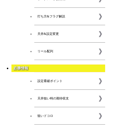
打ち方&フラグ解説
天井&設定変更
リール配列
必勝情報
設定看破ポイント
天井狙い時の期待収支
狙いドコロ