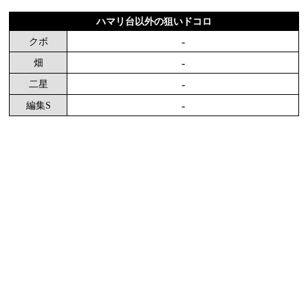
ハマリ台以外の狙いドコロ
-
クボ
-
畑
-
二星
-
編集S