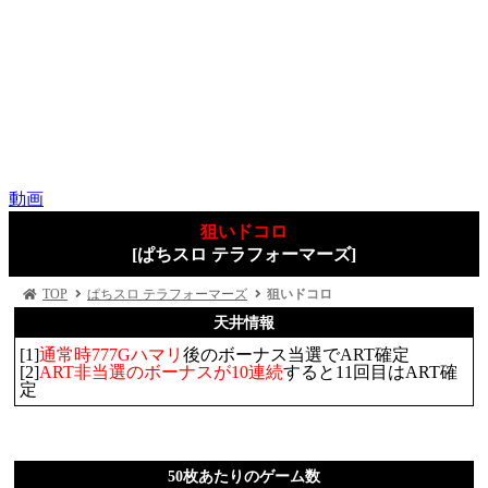
動画
狙いドコロ
[ぱちスロ テラフォーマーズ]
TOP
ぱちスロ テラフォーマーズ
狙いドコロ
天井情報
[1]
通常時777Gハマリ
後のボーナス当選でART確定
[2]
ART非当選のボーナスが10連続
すると11回目はART確
定
50枚あたりのゲーム数