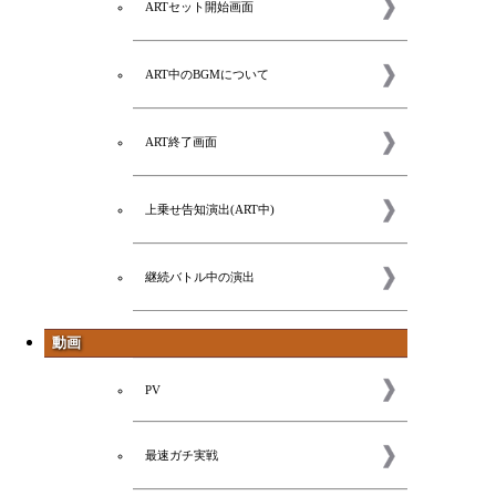
ARTセット開始画面
ART中のBGMについて
ART終了画面
上乗せ告知演出(ART中)
継続バトル中の演出
動画
PV
コラム
最速ガチ実戦