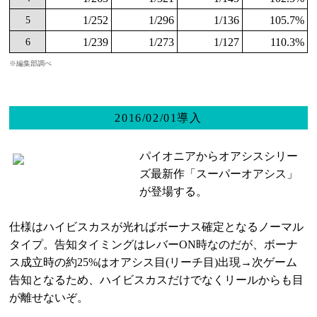
1/252
1/296
1/136
105.7%
5
1/239
1/273
1/127
110.3%
6
※編集部調べ
2016/02/01導入
パイオニアからオアシスシリー
ズ最新作「スーパーオアシス」
が登場する。
仕様はハイビスカスが光ればボーナス確定となるノーマル
タイプ。告知タイミングはレバーON時なのだが、ボーナ
ス成立時の約25%はオアシス目(リーチ目)出現→次ゲーム
告知となるため、ハイビスカスだけでなくリールからも目
が離せないぞ。