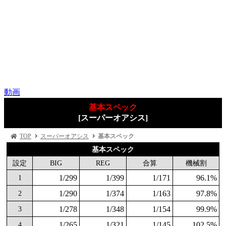
動画
基本スペック
[スーパーオアシス]
TOP
スーパーオアシス
基本スペック
基本スペック
設定
BIG
REG
合算
機械割
1/299
1/399
1/171
96.1%
1
1/290
1/374
1/163
97.8%
2
1/278
1/348
1/154
99.9%
3
1/265
1/321
1/145
102.5%
4