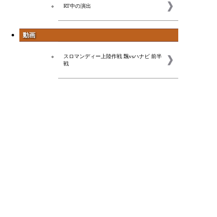
RT中の演出
動画
スロマンディー上陸作戦 飄vsハナビ 前半
戦