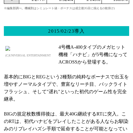
※編集部調べ。機械割はシミュレート値・ボーナスは成立後2G目に揃える(1枚掛け)
2015/02/23導入
4号機A-400タイプのメガヒット
機種「ハナビ」が5号機になって
(C)UNIVERSAL ENTERTAINMENT
ACROSSから登場する。
基本的にBIGとREGという2種類の純粋なボーナスで出玉を
増やすノーマルタイプで、豊富なリーチ目、バックライト
フラッシュ、そして"遅れ"といった初代のゲーム性を完全
継承。
BIGの規定枚数獲得後は、最大40G継続するRTに突入。こ
のRTは、初代ハナビをプレイしたことがある人ならお馴染
みのリプレイハズシ手順で延命することが可能となってい