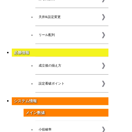
天井&設定変更
リール配列
必勝情報
成立後の揃え方
設定看破ポイント
システム情報
メイン数値
小役確率