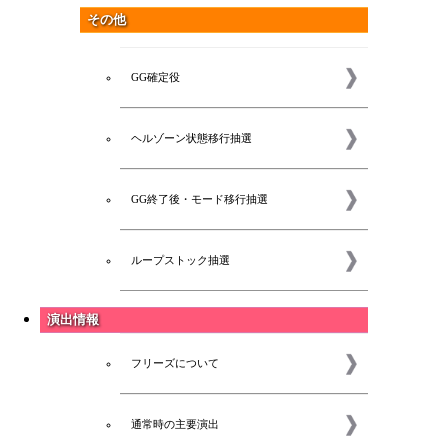
その他
GG確定役
ヘルゾーン状態移行抽選
GG終了後・モード移行抽選
ループストック抽選
演出情報
コラム
フリーズについて
通常時の主要演出