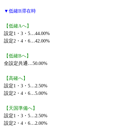
▼低確B滞在時
【低確Aへ】
設定1・3・5…44.00%
設定2・4・6…42.00%
【低確Bへ】
全設定共通…50.00%
【高確へ】
設定1・3・5…2.50%
設定2・4・6…5.00%
【天国準備へ】
設定1・3・5…2.50%
設定2・4・6…2.00%