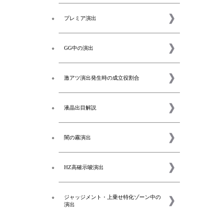
プレミア演出
GG中の演出
激アツ演出発生時の成立役割合
液晶出目解説
闇の霧演出
HZ高確示唆演出
スロ
ジャッジメント・上乗せ特化ゾーン中の
演出