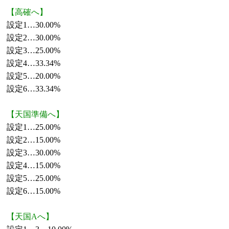
【高確へ】
設定1…30.00%
設定2…30.00%
設定3…25.00%
設定4…33.34%
設定5…20.00%
設定6…33.34%
【天国準備へ】
設定1…25.00%
設定2…15.00%
設定3…30.00%
設定4…15.00%
設定5…25.00%
設定6…15.00%
【天国Aへ】