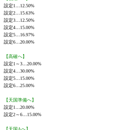
設定1…12.50%
設定2…15.63%
設定3…12.50%
設定4…15.00%
設定5…16.97%
設定6…20.00%
【高確へ】
設定1～3…20.00%
設定4…30.00%
設定5…15.00%
設定6…25.00%
【天国準備へ】
設定1…20.00%
設定2～6…15.00%
【天国Aへ】