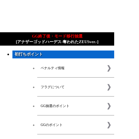
GG終了後・モード移行抽選
[アナザーゴッドハーデス-奪われたZEUSver.-]
初打ちポイント
ペナルティ情報
フラグについて
GG抽選のポイント
GGのポイント