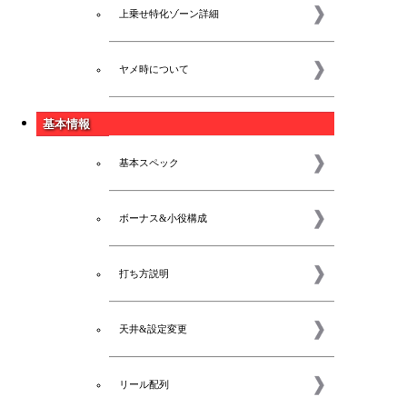
上乗せ特化ゾーン詳細
ヤメ時について
基本情報
基本スペック
ボーナス&小役構成
打ち方説明
天井&設定変更
リール配列