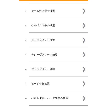
ゲーム数上乗せ抽選
ケルベロス中の抽選
ジャッジメント抽選
デジャヴフリーズ抽選
ジャッジメント詳細
モード移行抽選
新着
ペルセポネ・ハーデス中の抽選