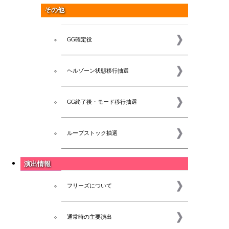
その他
GG確定役
ヘルゾーン状態移行抽選
GG終了後・モード移行抽選
ループストック抽選
演出情報
コラム
フリーズについて
通常時の主要演出