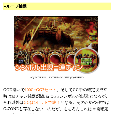
●ループ抽選
(C)UNIVERSAL ENTERTAINMENT (C)MIZUHO
GOD揃いで
100G+GG3セット
、そしてGG中の確定役成立
時は連チャン確定(液晶右にGGシンボルが出現)となるが、
それ以外は
GGは1セットで終了
となる。そのため今作では
G-ZONEも存在しない…のだが、もちろんこれは単発確定