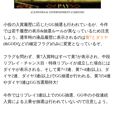
(C)UNIVERSAL ENTERTAINMENT (C)MIZUHO
小役の入賞履歴に応じたGG抽選も行われているが、今作
では若干履歴の表示&抽選ルールが異なっているため注意
しよう。通常時の液晶履歴に表示されるのは
黄7とダイヤ
(&GODなどの確定フラグ)のみに変更となっているぞ。
フラグを問わず、黄7入賞時はすべて黄7が表示され、中段
リプレイ・チャンス目・特殊リプレイが成立した場合には
ダイヤが表示される。そして黄7×3連、黄7×4連(以上)、ダ
イヤ2連、ダイヤ3連(以上)でGG抽選が行われる。黄7の4連
やダイヤ3連はGG当選期待大!
今作ではリプレイ3連以上でのGG抽選、GG中の小役連続
入賞による上乗せ抽選は行われていないので注意しよう。