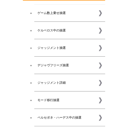
ゲーム数上乗せ抽選
ケルベロス中の抽選
ジャッジメント抽選
デジャヴフリーズ抽選
ジャッジメント詳細
モード移行抽選
新着
ペルセポネ・ハーデス中の抽選