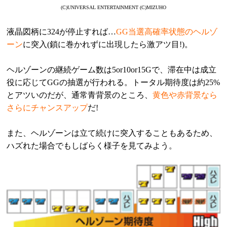
(C)UNIVERSAL ENTERTAINMENT (C)MIZUHO
液晶図柄に324が停止すれば…
GG当選高確率状態のヘルゾ
ーン
に突入(鎖に巻かれずに出現したら激アツ目!)。
ヘルゾーンの継続ゲーム数は5or10or15Gで、滞在中は成立
役に応じてGGの抽選が行われる。トータル期待度は約25%
とアツいのだが、通常青背景のところ、
黄色や赤背景なら
さらにチャンスアップ
だ!
また、ヘルゾーンは立て続けに突入することもあるため、
ハズれた場合でもしばらく様子を見てみよう。