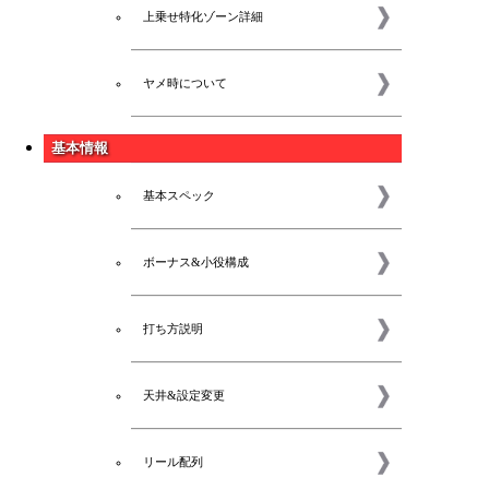
上乗せ特化ゾーン詳細
ヤメ時について
基本情報
基本スペック
ボーナス&小役構成
打ち方説明
天井&設定変更
リール配列