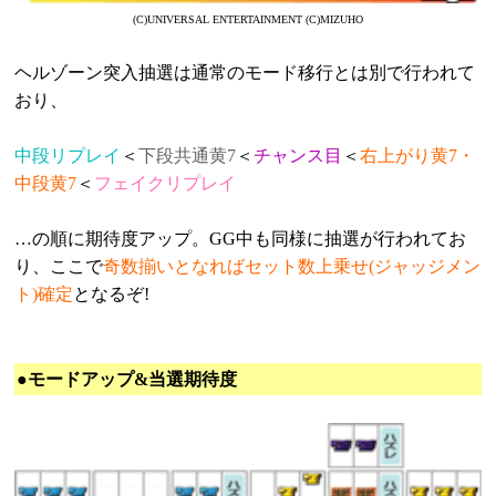
(C)UNIVERSAL ENTERTAINMENT (C)MIZUHO
ヘルゾーン突入抽選は通常のモード移行とは別で行われて
おり、
中段リプレイ
＜
下段共通黄7
＜
チャンス目
＜
右上がり黄7・
中段黄7
＜
フェイクリプレイ
…の順に期待度アップ。GG中も同様に抽選が行われてお
り、ここで
奇数揃いとなればセット数上乗せ(ジャッジメン
ト)確定
となるぞ!
●モードアップ&当選期待度