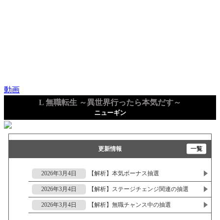
動画
L 無職転生 ～異世界行ったら本気だす～
ニューギン
更新情報
一覧
2026年3月4日
【解析】本気ボーナス抽選
2026年3月4日
【解析】ステージチェンジ関連の抽選
2026年3月4日
【解析】無職チャンス中の抽選