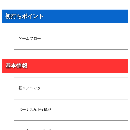
2026年3月4日
【解析】ヒロインチャンス中の抽選
2026年3月4日
フラッシュカスタムについて
初打ちポイント
2026年3月4日
バイブカスタムについて
2026年3月4日
裏ボタンについて
2026年3月3日
ヒロインチャンス解説
ゲームフロー
2026年3月3日
【解析】無職転生ボーナス中の抽選
2026年3月3日
【解析】ターニングポイント2抽選
基本情報
2026年2月14日
【解析】ロングフリーズについて
2026年2月14日
設定看破ポイント(演出以外)
2026年2月13日
こちら開発! ギンギン情報局!!(外部サイト)
基本スペック
2026年1月23日
演出期待度・法則(ヒトガミの空間中)
2026年1月23日
演出期待度・法則(ボーナス確定画面)
ボーナス&小役構成
2026年1月23日
演出期待度・法則(無職転生ボーナス中)
2026年1月23日
演出期待度・法則(AT中)