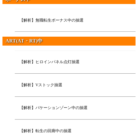
【解析】無職転生ボーナス中の抽選
ART(AT・RT)中
【解析】ヒロインパネル点灯抽選
【解析】Vストック抽選
【解析】バケーションゾーン中の抽選
【解析】転生の回廊中の抽選