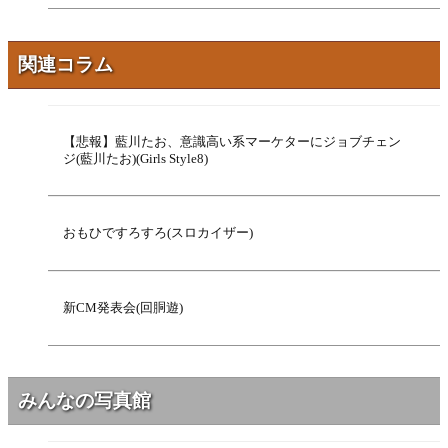
関連コラム
【悲報】藍川たお、意識高い系マーケターにジョブチェン
ジ(藍川たお)(Girls Style8)
おもひですろすろ(スロカイザー)
新CM発表会(回胴遊)
みんなの写真館