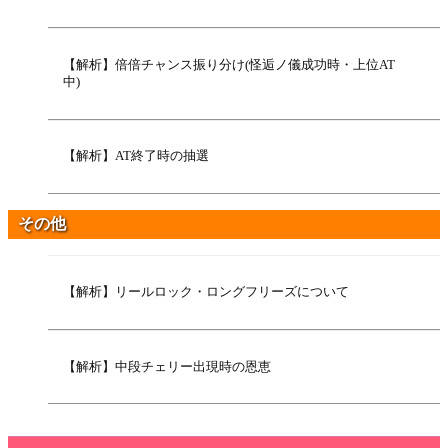
【解析】倍倍チャンス振り分け(怪逅ノ儀成功時・上位AT
中)
【解析】AT終了時の抽選
その他
【解析】リールロック・ロングフリーズについて
【解析】中段チェリー出現時の恩恵