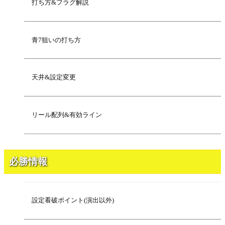
2026年3月3日
【解析】倖連結(ハッピーリンク)発生時の抽選
打ち方&フラグ解説
2026年2月24日
【解析】怪逅ノ儀中の抽選
2026年1月27日
演出期待度・法則(倍倍チャンス中)
青7狙いの打ち方
2026年1月22日
【解析】AT終了時の抽選
2025年12月25日
【解析】直撃AT抽選
天井&設定変更
2025年12月23日
演出期待度・法則(解呪ノ儀中)
2025年12月22日
青7狙いの打ち方
2025年12月22日
モード移行抽選について
リール配列&有効ライン
2025年12月15日
【解析】状態アップ高確移行抽選
2025年12月15日
【解析】しのぶ倖時間抽選
必勝情報
2025年12月15日
【設定示唆】サミートロフィー
2025年12月15日
設定看破ポイント(演出)
2025年12月8日
通常時解説
設定看破ポイント(演出以外)
2025年12月8日
【立ち回り】リール変則始動(解呪連モード示唆)