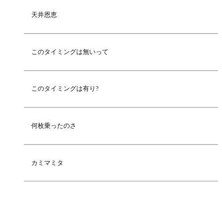
天井恩恵
このタイミングは無いって
このタイミングは有り?
何枚乗ったのさ
カミマミタ