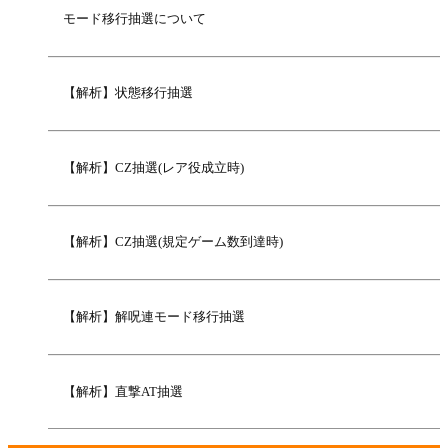
モード移行抽選について
【解析】状態移行抽選
【解析】CZ抽選(レア役成立時)
【解析】CZ抽選(規定ゲーム数到達時)
【解析】解呪連モード移行抽選
【解析】直撃AT抽選