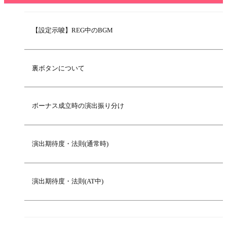
【設定示唆】REG中のBGM
裏ボタンについて
ボーナス成立時の演出振り分け
演出期待度・法則(通常時)
演出期待度・法則(AT中)