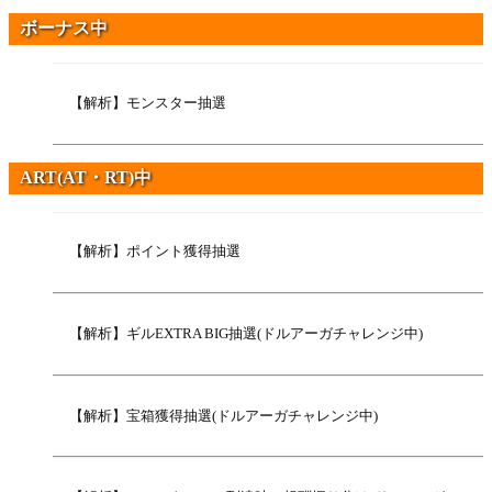
ボーナス中
【解析】モンスター抽選
ART(AT・RT)中
【解析】ポイント獲得抽選
【解析】ギルEXTRA BIG抽選(ドルアーガチャレンジ中)
【解析】宝箱獲得抽選(ドルアーガチャレンジ中)