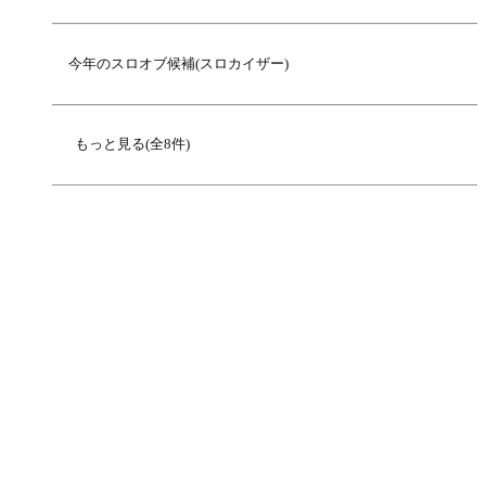
今年のスロオブ候補(スロカイザー)
もっと見る(全8件)