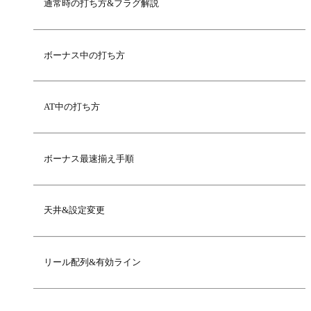
2025年9月12日
【解析】ギルEXTRA BIG抽選(ドルアーガチャレンジ中)
通常時の打ち方&フラグ解説
2025年9月11日
ボーナス中の打ち方
2025年9月11日
ボーナス解説
ボーナス中の打ち方
2025年9月8日
BIG中の技術介入手順
2025年9月8日
REG中の技術介入手順
AT中の打ち方
2025年9月8日
DC中の上乗せ一覧
2025年9月8日
エクストラDC
2025年9月8日
DC中の技術介入手順
ボーナス最速揃え手順
2025年9月5日
ボーナス&小役構成
2025年9月5日
通常時の打ち方&フラグ解説
天井&設定変更
2025年9月5日
天井&設定変更
2025年9月5日
リール配列&有効ライン
リール配列&有効ライン
2025年9月5日
ゲームフロー
2025年9月5日
AT解説