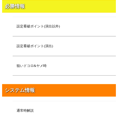
2025年9月5日
通常時解説
必勝情報
2025年9月5日
【設定示唆】REG中のBGM
2025年9月5日
設定看破ポイント(演出)
2025年9月5日
狙いドコロ&ヤメ時
設定看破ポイント(演出以外)
2025年9月5日
AT中の打ち方
2025年9月5日
基本スペック
設定看破ポイント(演出)
狙いドコロ&ヤメ時
システム情報
通常時解説