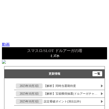
動画
スマスロ/SLOT ドルアーガの塔
ミズホ
更新情報
一覧
2025年10月3日
【解析】同時当選期待度
2025年10月3日
【解析】宝箱獲得抽選(ドルアーガチャレンジ中)
2025年10月3日
設定看破ポイント(演出以外)