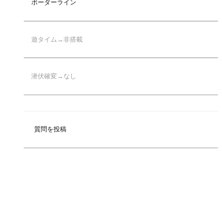
ボーダーライン
遊タイム→非搭載
潜伏確変→なし
質問を投稿