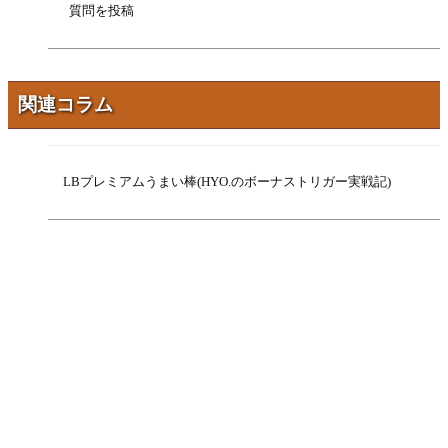
質問を投稿
関連コラム
LBプレミアムうまい棒(HYO.のボーナストリガー実戦記)