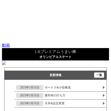
動画
LBプレミアムうまい棒
オリンピアエステート
更新情報
一覧
2025年5月31日
ボーナス&小役構成
2025年5月31日
通常時の打ち方
2025年5月31日
天井&設定変更