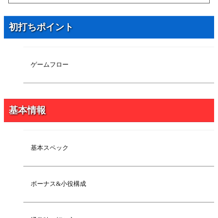
2025年5月31日
リール配列&有効ライン
2025年5月31日
ゲームフロー
初打ちポイント
2025年5月31日
基本スペック
2025年5月31日
通常時解説
2025年5月31日
ボーナス解説
ゲームフロー
2025年5月31日
ボーナストリガー解説
2025年5月31日
【解析】小役確率&コイン持ち
基本情報
2025年5月31日
【解析】同時当選期待度
2025年5月31日
【解析】単独ボーナス確率
2025年5月31日
プレミア告知
基本スペック
2025年5月31日
ボーナス中の打ち方
2025年5月31日
狙いドコロ&ヤメ時
ボーナス&小役構成
2025年5月31日
設定看破ポイント