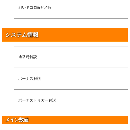
狙いドコロ&ヤメ時
システム情報
通常時解説
ボーナス解説
ボーナストリガー解説
メイン数値