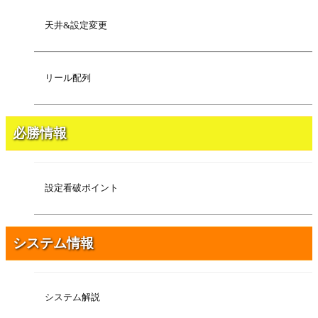
2018年6月7日
【解析】エピソードバトルゾーン中の抽選
天井&設定変更
2018年6月7日
ボーナス確定・終了画面
2018年6月7日
設定看破ポイント
リール配列
2018年5月21日
【解析】単独ボーナス確率
2018年5月21日
おみくじについて
2018年5月18日
基本スペック
必勝情報
2018年5月18日
システム解説
設定看破ポイント
システム情報
システム解説