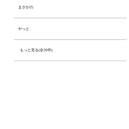
まさかの
やっと
もっと見る(全30件)