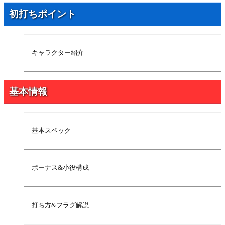
2018年6月7日
【解析】状態移行抽選
初打ちポイント
2018年6月7日
【解析】同時当選期待度
2018年6月7日
【解析】高確ポイント抽選
キャラクター紹介
2018年6月7日
【解析】直撃ART抽選
2018年6月7日
ロングフリーズについて
2018年6月7日
【解析】小役確率
基本情報
2018年6月7日
【解析】まじかるちゃんす発生抽選
2018年6月7日
まじかるちゃんすの演出法則
基本スペック
2018年6月7日
【解析】ストック抽選
2018年6月7日
【解析】開封の儀中の抽選
ボーナス&小役構成
2018年6月7日
【解析】キングカボチャンス中の抽選
2018年6月7日
【解析】ご先祖カボチャンス中の抽選
2018年6月7日
【解析】どこま神社関連の抽選
打ち方&フラグ解説
2018年6月7日
エピソードバトル中の演出