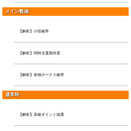
メイン数値
【解析】小役確率
【解析】同時当選期待度
【解析】単独ボーナス確率
通常時
【解析】高確ポイント抽選