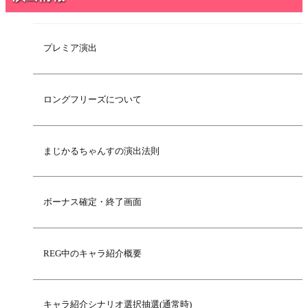
プレミア演出
ロングフリーズについて
まじかるちゃんすの演出法則
ボーナス確定・終了画面
REG中のキャラ紹介概要
キャラ紹介シナリオ選択抽選(通常時)