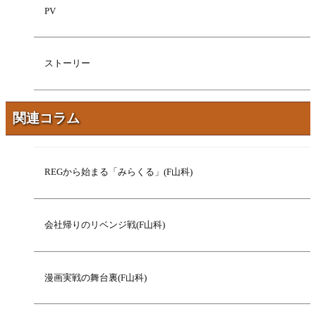
PV
ストーリー
関連コラム
REGから始まる「みらくる」(F山科)
会社帰りのリベンジ戦(F山科)
漫画実戦の舞台裏(F山科)