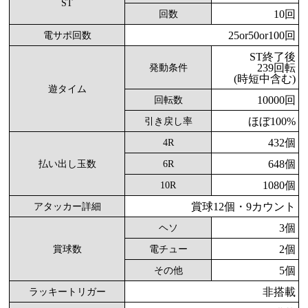
ST
10回
回数
25or50or100回
電サポ回数
ST終了後
239回転
発動条件
(時短中含む)
遊タイム
10000回
回転数
ほぼ100%
引き戻し率
432個
4R
648個
払い出し玉数
6R
1080個
10R
賞球12個・9カウント
アタッカー詳細
3個
ヘソ
2個
賞球数
電チュー
5個
その他
非搭載
ラッキートリガー