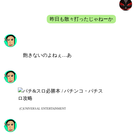
バルディ
昨日も散々打ったじゃねーか
飄
飽きないのよねぇ…あ
飄
(C)UNIVERSAL ENTERTAINMENT
飄