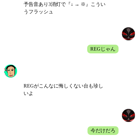
予告音あり3消灯で『↓ → ※』こうい
うフラッシュ
バルディ
REGじゃん
飄
REGがこんなに悔しくない台も珍し
いよ
バルディ
今だけだろ