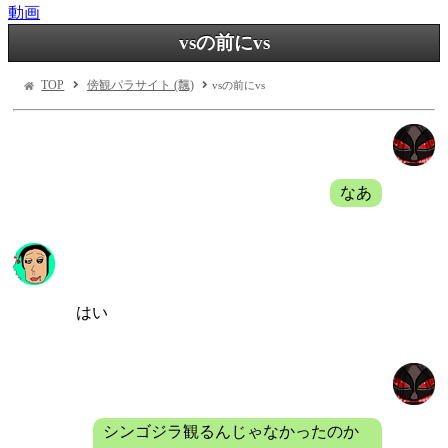
動画
vsの前にvs
TOP
傍観パラサイト (飄)
vsの前にvs
バルディ
なあ
飄
はい
バルディ
シンゴジラ観るんじゃなかったのか