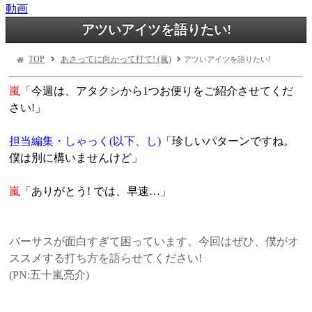
動画
アツいアイツを語りたい!
TOP
あさってに向かって打て! (嵐)
アツいアイツを語りたい!
嵐
「今週は、アタクシから1つお便りをご紹介させてくだ
さい!」
担当編集・しゃっく(以下、し)
「珍しいパターンですね。
僕は別に構いませんけど」
嵐
「ありがとう! では、早速…」
バーサスが面白すぎて困っています。今回はぜひ、僕がオ
ススメする打ち方を語らせてください!
(PN:五十嵐亮介)