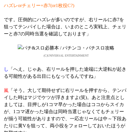
ハズレorチェリー+赤7(or1枚役C?)
です。圧倒的にハズレが多いのですが、右リールに赤7を
狙ってテンパイした場合は、いまのところ実戦上、チェリ
ーと赤7の同時当選を確認しております」
(C)UNIVERSAL ENTERTAINMENT
し
「へえ。じゃあ、右リールを押した途端に大逆転が起き
る可能性がある出目にもなってるんですね」
嵐
「そう。大して期待せずに右リールを押すから、テンパ
イした時はマジでケツが浮きますよ(笑)。あと注意点とし
ましては、目押しが1コマ早かった場合はココからスイカ
が、1コマ遅かった場合は同時当選じゃなくてもチェリー
が揃う可能性がありますので、一応左リールは中～下段あ
たりに黄Vを狙って、両小役をフォローしておいたほうが