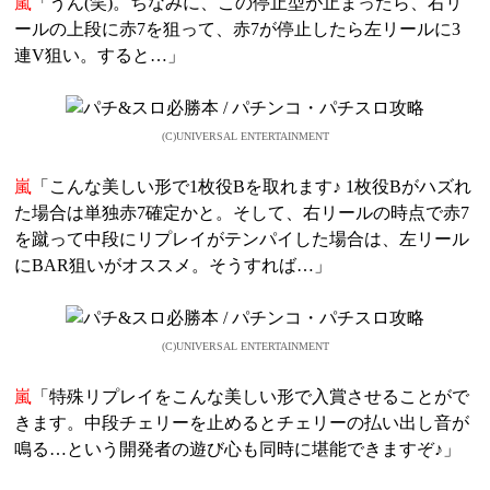
嵐
「うん(笑)。ちなみに、この停止型が止まったら、右リ
ールの上段に赤7を狙って、赤7が停止したら左リールに3
連V狙い。すると…」
(C)UNIVERSAL ENTERTAINMENT
嵐
「こんな美しい形で1枚役Bを取れます♪ 1枚役Bがハズれ
た場合は単独赤7確定かと。そして、右リールの時点で赤7
を蹴って中段にリプレイがテンパイした場合は、左リール
にBAR狙いがオススメ。そうすれば…」
(C)UNIVERSAL ENTERTAINMENT
嵐
「特殊リプレイをこんな美しい形で入賞させることがで
きます。中段チェリーを止めるとチェリーの払い出し音が
鳴る…という開発者の遊び心も同時に堪能できますぞ♪」