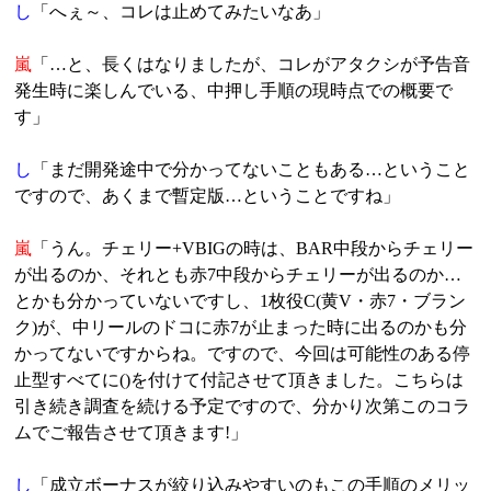
し
「へぇ～、コレは止めてみたいなあ」
嵐
「…と、長くはなりましたが、コレがアタクシが予告音
発生時に楽しんでいる、中押し手順の現時点での概要で
す」
し
「まだ開発途中で分かってないこともある…ということ
ですので、あくまで暫定版…ということですね」
嵐
「うん。チェリー+VBIGの時は、BAR中段からチェリー
が出るのか、それとも赤7中段からチェリーが出るのか…
とかも分かっていないですし、1枚役C(黄V・赤7・ブラン
ク)が、中リールのドコに赤7が止まった時に出るのかも分
かってないですからね。ですので、今回は可能性のある停
止型すべてに()を付けて付記させて頂きました。こちらは
引き続き調査を続ける予定ですので、分かり次第このコラ
ムでご報告させて頂きます!」
し
「成立ボーナスが絞り込みやすいのもこの手順のメリッ