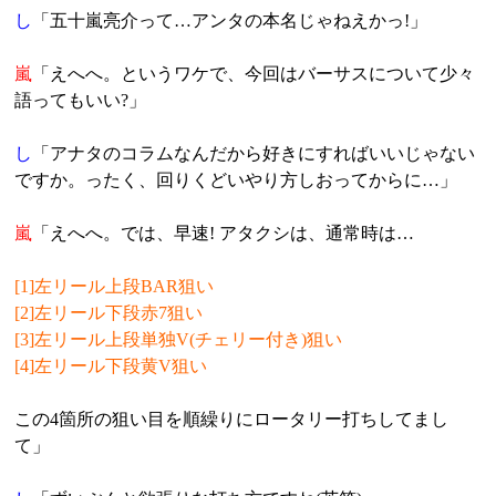
し
「五十嵐亮介って…アンタの本名じゃねえかっ!」
嵐
「えへへ。というワケで、今回はバーサスについて少々
語ってもいい?」
し
「アナタのコラムなんだから好きにすればいいじゃない
ですか。ったく、回りくどいやり方しおってからに…」
嵐
「えへへ。では、早速! アタクシは、通常時は…
[1]左リール上段BAR狙い
[2]左リール下段赤7狙い
[3]左リール上段単独V(チェリー付き)狙い
[4]左リール下段黄V狙い
この4箇所の狙い目を順繰りにロータリー打ちしてまし
て」