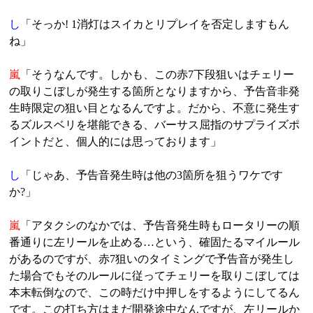
し
「そっか! 1消灯はスイカとリプレイを否定しますもん
ね」
嵐
「そうなんです。しかも、この赤7下段狙いはチェリー
の取りこぼしが発生する箇所となりますから、予告音非発
生時限定の狙い目となるんですよ。だから、不意に発生す
るズルスベリを堪能できる、バーサス屈指のサプライズポ
イントだと、個人的には思っております」
し
「じゃあ、予告音発生時は他の3箇所を狙うワケです
か?」
嵐
「アタクシのなかでは、予告音発生時もロータリーの順
番通りに左リールを止める…という、確固たるマイルール
があるのですが、赤7狙いのタイミングで予告音が発生し
た場合でもそのルールに従ってチェリーを取りこぼしては
本末転倒なので、この時だけ中押しをするようにしてるん
です。この打ち方はまだ開発途中なんですが、左リールか