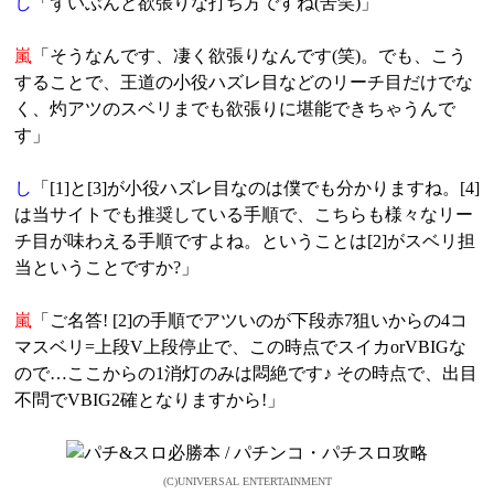
し
「ずいぶんと欲張りな打ち方ですね(苦笑)」
嵐
「そうなんです、凄く欲張りなんです(笑)。でも、こう
することで、王道の小役ハズレ目などのリーチ目だけでな
く、灼アツのスベリまでも欲張りに堪能できちゃうんで
す」
し
「[1]と[3]が小役ハズレ目なのは僕でも分かりますね。[4]
は当サイトでも推奨している手順で、こちらも様々なリー
チ目が味わえる手順ですよね。ということは[2]がスベリ担
当ということですか?」
嵐
「ご名答! [2]の手順でアツいのが下段赤7狙いからの4コ
マスベリ=上段V上段停止で、この時点でスイカorVBIGな
ので…ここからの1消灯のみは悶絶です♪ その時点で、出目
不問でVBIG2確となりますから!」
(C)UNIVERSAL ENTERTAINMENT