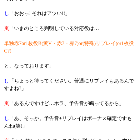
し
「おおっ! それはアツい!!」
嵐
「いまのところ判明している対応役は…
単独赤7or1枚役B(黄V・赤7・赤7)or(特殊)リプレイ(or1枚役
C?)
と、なっております」
し
「ちょっと待ってください。普通にリプレイもあるんで
すよね?」
嵐
「あるんですけど…ホラ、予告音が鳴ってるから」
し
「あ、そっか。予告音+リプレイはボーナス確定ですも
んね(笑)」