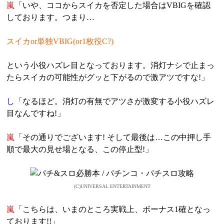
嵐
「いや、ココからスイカを否定した場合はVBIGを確認
しております。つまり…
スイカor単独VBIG(or1枚役C?)
という小役ハズレ目となっております。消灯ナシで止まっ
たらスイカの可能性がグッと下がるので激アツですな!」
し
「なるほど。消灯の有無でアツさが激変する小役ハズレ
目なんですね!」
嵐
「その通りでございます! そして最後は…この中押し手
順で最大の見せ場となる、この停止型!」
(C)UNIVERSAL ENTERTAINMENT
嵐
「こちらは、いまのところ実戦上、ボーナス1確となっ
ております!!」