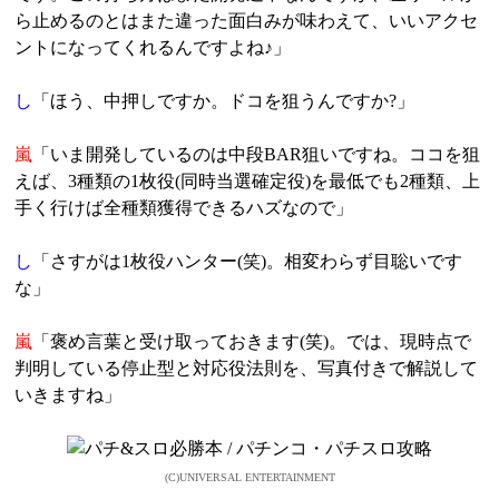
ら止めるのとはまた違った面白みが味わえて、いいアクセ
ントになってくれるんですよね♪」
し
「ほう、中押しですか。ドコを狙うんですか?」
嵐
「いま開発しているのは中段BAR狙いですね。ココを狙
えば、3種類の1枚役(同時当選確定役)を最低でも2種類、上
手く行けば全種類獲得できるハズなので」
し
「さすがは1枚役ハンター(笑)。相変わらず目聡いです
な」
嵐
「褒め言葉と受け取っておきます(笑)。では、現時点で
判明している停止型と対応役法則を、写真付きで解説して
いきますね」
(C)UNIVERSAL ENTERTAINMENT