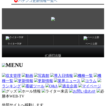
パチンコ更新情報一覧へ
ライターTOP
ページ上部
(C)辰巳出版
MENU
収支管理
動画
写真館
導入日情報
機種一覧
機
種一覧
更新情報
更新情報
業界ニュース
コラム
ランキング
看破ツール
Q&A
過去企画
マイページ
グッズ
ホール情報
ライター来店
お問い合わせ
必
勝本WEB-TV
外部サイトへ移動します