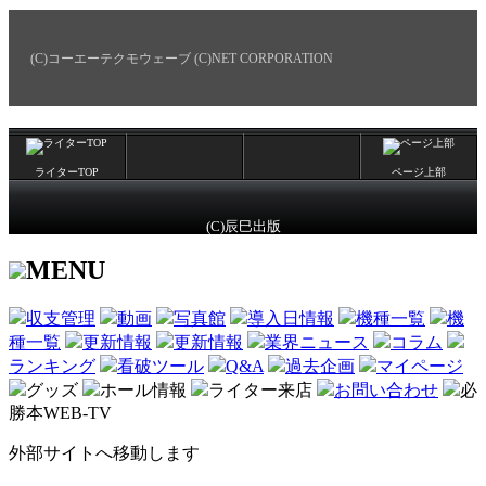
(C)コーエーテクモウェーブ (C)NET CORPORATION
ライターTOP
ページ上部
(C)辰巳出版
MENU
収支管理
動画
写真館
導入日情報
機種一覧
機
種一覧
更新情報
更新情報
業界ニュース
コラム
ランキング
看破ツール
Q&A
過去企画
マイページ
グッズ
ホール情報
ライター来店
お問い合わせ
必
勝本WEB-TV
外部サイトへ移動します