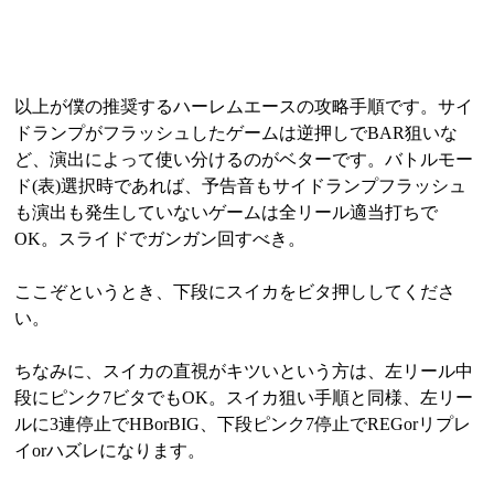
以上が僕の推奨するハーレムエースの攻略手順です。サイ
ドランプがフラッシュしたゲームは逆押しでBAR狙いな
ど、演出によって使い分けるのがベターです。バトルモー
ド(表)選択時であれば、予告音もサイドランプフラッシュ
も演出も発生していないゲームは全リール適当打ちで
OK。スライドでガンガン回すべき。
ここぞというとき、下段にスイカをビタ押ししてくださ
い。
ちなみに、スイカの直視がキツいという方は、左リール中
段にピンク7ビタでもOK。スイカ狙い手順と同様、左リー
ルに3連停止でHBorBIG、下段ピンク7停止でREGorリプレ
イorハズレになります。