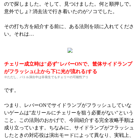
ので探しました。そして、見つけました。何と順押しで。
意外でしょ? 消去法で行き着いたのがソコでした。
その打ち方を紹介する前に、ある法則を頭に入れてくださ
い。それは…
チェリー成立時は"必ず"レバーONで、筐体サイドランプ
がフラッシュ(上から下に光が流れる)する
※ただし、バトル演出中は非発生でもチェリーの可能性アリ
です。
つまり、レバーONでサイドランプがフラッシュしていな
いゲームは"左リールにチェリーを狙う必要がない"という
こと。この法則のおかげで、今回紹介する完全攻略手順は
成り立っています。ちなみに、サイドランプがフラッシュ
したときの対応役は演出モードによって異なり、実戦上、