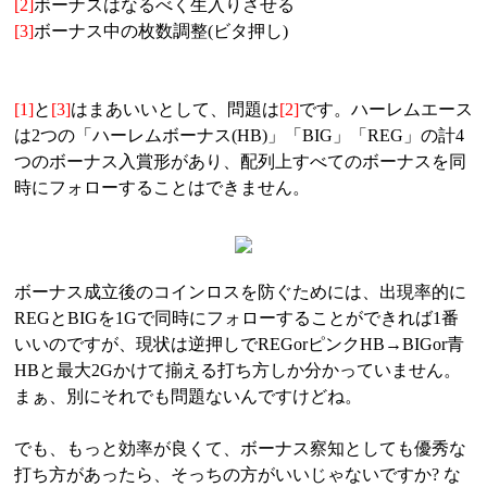
[2]
ボーナスはなるべく生入りさせる
[3]
ボーナス中の枚数調整(ビタ押し)
[1]
と
[3]
はまあいいとして、問題は
[2]
です。ハーレムエース
は2つの「ハーレムボーナス(HB)」「BIG」「REG」の計4
つのボーナス入賞形があり、配列上すべてのボーナスを同
時にフォローすることはできません。
ボーナス成立後のコインロスを防ぐためには、出現率的に
REGとBIGを1Gで同時にフォローすることができれば1番
いいのですが、現状は逆押しでREGorピンクHB→BIGor青
HBと最大2Gかけて揃える打ち方しか分かっていません。
まぁ、別にそれでも問題ないんですけどね。
でも、もっと効率が良くて、ボーナス察知としても優秀な
打ち方があったら、そっちの方がいいじゃないですか? な