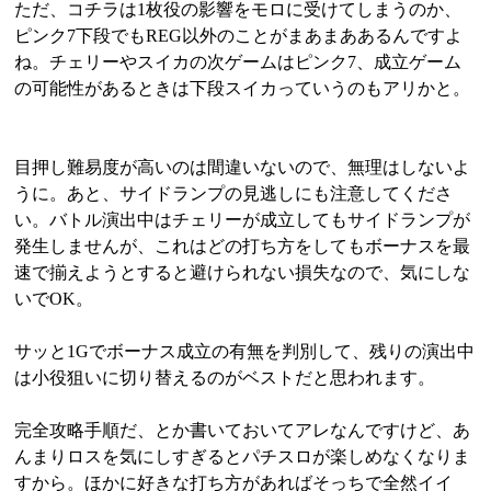
ただ、コチラは1枚役の影響をモロに受けてしまうのか、
ピンク7下段でもREG以外のことがまあまああるんですよ
ね。チェリーやスイカの次ゲームはピンク7、成立ゲーム
の可能性があるときは下段スイカっていうのもアリかと。
目押し難易度が高いのは間違いないので、無理はしないよ
うに。あと、サイドランプの見逃しにも注意してくださ
い。バトル演出中はチェリーが成立してもサイドランプが
発生しませんが、これはどの打ち方をしてもボーナスを最
速で揃えようとすると避けられない損失なので、気にしな
いでOK。
サッと1Gでボーナス成立の有無を判別して、残りの演出中
は小役狙いに切り替えるのがベストだと思われます。
完全攻略手順だ、とか書いておいてアレなんですけど、あ
んまりロスを気にしすぎるとパチスロが楽しめなくなりま
すから。ほかに好きな打ち方があればそっちで全然イイ