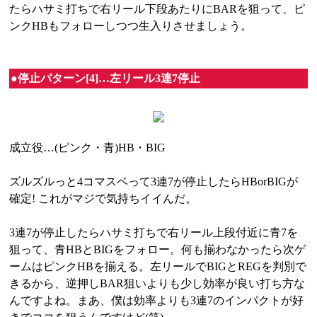
たらハサミ打ちで右リール下段あたりにBARを狙って、ピ
ンクHBもフォローしつつ生入りさせましょう。
●停止パターン[4]…左リール3連7停止
成立役…(ピンク・青)HB・BIG
ズルズルっと4コマスベって3連7が停止したらHBorBIGが
確定! これがマジで気持ちイイんだ。
3連7が停止したらハサミ打ちで右リール上段付近に青7を
狙って、青HBとBIGをフォロー。何も揃わなかったら次ゲ
ームはピンクHBを揃える。左リールでBIGとREGを判別で
きるから、逆押しBAR狙いよりも少し効率が良い打ち方な
んですよね。まあ、僕は効率よりも3連7のインパクトが好