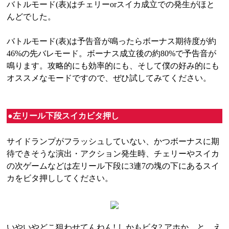
バトルモード(表)はチェリーorスイカ成立での発生がほと
んどでした。
バトルモード(表)は予告音が鳴ったらボーナス期待度が約
46%の先バレモード。ボーナス成立後の約80%で予告音が
鳴ります。攻略的にも効率的にも、そして僕の好み的にも
オススメなモードですので、ぜひ試してみてください。
●左リール下段スイカビタ押し
サイドランプがフラッシュしていない、かつボーナスに期
待できそうな演出・アクション発生時、チェリーやスイカ
の次ゲームなどは左リール下段に3連7の塊の下にあるスイ
カをビタ押ししてください。
いやいやどこ狙わせてんねん! しかもビタ? アホか、と。え